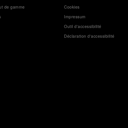
aut de gamme
Cookies
s
Impressum
Outil d'accessibilité
Déclaration d'accessibilité
t événements
Autres
Les livres Panerai
Carrières
Plan du site
Écrans de veille et fonds d’écran