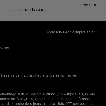
Fermer ✕
mandons d'utiliser la version :
Rechercher
Mon compte
Panier
0
Manuel
, Réserve de marche, Heure universelle, Heures
remontage manuel, calibre P.2005/T, 16¼ lignes, 10,05 mm
alancier en Glucydur®, 28 800 alternances/heure. Dispositif
rve de marche de 6 jours, trois barillets. 277 composants