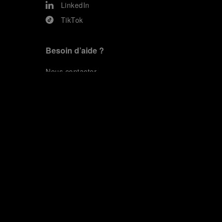
LinkedIn
TikTok
Besoin d’aide ?
N
ous contacter
.
OFFICINE PANERAI®
© 2026 
PANERAI
P.I. 12155270155
Crédits