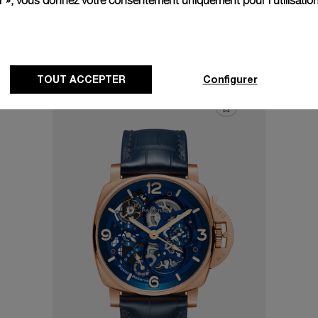
er », vous donnez votre consentement uniquement pour l’utilisatio
uvrez les montres avec P.2
TOUT ACCEPTER
Configurer
47mm