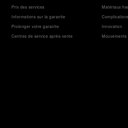
Prix des services
Matériaux h
Informations sur la garantie
Complication
Prolonger votre garantie
Innovation
Centres de service après-vente
Mouvements
Échanges et remboursements
Actualités e
Commandes et expédition
Durabilité
Modes de paiement
FAQ
Demande d'annulation de commande