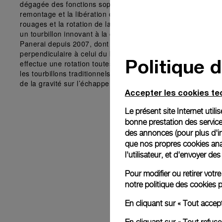
dégagée des fonctions sophistiquées du mouvement, comm
remontage et la libération des ressorts, l’interconnexion ent
rouages et la rotation de la cage du tourbillon. Ce calibre in
un tourbillon innovant à la conception unique, brevetée par
Panerai depuis 2007, dont la cage pivote sur un axe
perpendiculaire à celui du balancier et non parallèle. De plus
Politique 
effectue une rotation toutes les 30 secondes, au lieu de 60 
les tourbillons traditionnels, pour compenser au mieux les e
de la gravité sur l’échappement.
Accepter les cookies t
Le présent site Internet util
bonne prestation des service
des annonces (pour plus d'in
que nos propres cookies anal
l'utilisateur, et d'envoyer d
Pour modifier ou retirer vot
notre
politique des cookies
p
En cliquant sur « Tout accep