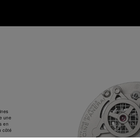
ines
de une
s en
u côté