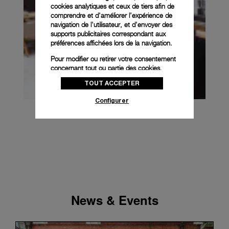
cookies analytiques et ceux de tiers afin de
comprendre et d'améliorer l'expérience de
navigation de l'utilisateur, et d'envoyer des
supports publicitaires correspondant aux
préférences affichées lors de la navigation.
Pour modifier ou retirer votre consentement
concernant tout ou partie des cookies,
cliquez sur « Configurer » ou consultez notre
TOUT ACCEPTER
politique des cookies
pour obtenir plus
d’informations.
Configurer
En cliquant sur « Tout accepter », vous
donnez votre consentement pour l’utilisation
des cookies susmentionnés
En cliquant sur « Tout refuser », vous
donnez votre consentement uniquement
pour l’utilisation des cookies techniques.
News & Events