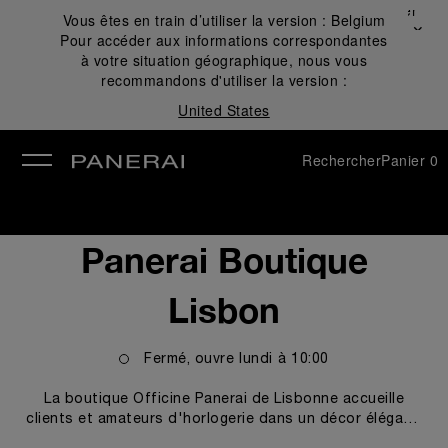
Fermer
Vous êtes en train d’utiliser la version :
Belgium
✕
Pour accéder aux informations correspondantes
mer
à votre situation géographique, nous vous
recommandons d'utiliser la version :
United States
Rechercher
Panier
0
Panerai Boutique
Lisbon
Fermé, ouvre
lundi
à
10:00
La boutique Officine Panerai de Lisbonne accueille
clients et amateurs d'horlogerie dans un décor élégant,
les invitant à découvrir les modèles des collections