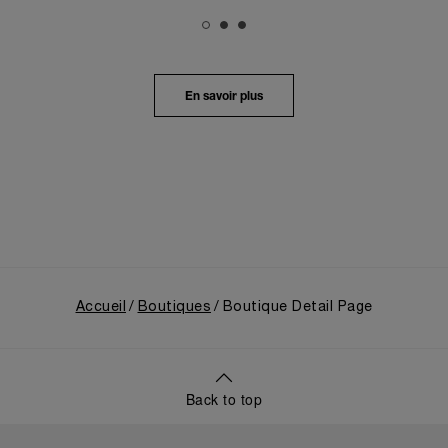
symbolique offrait une toile de fond pittoresque,
mêlant harmonieusement le patrimoine local au
profond récit de Panerai.
Dans un voyage en immersion au cœur de l’héritage
unique de la Maison, l’exposition retraçait son
En savoir plus
évolution depuis ses origines en tant que
fournisseur de la Marine Militaire Italienne au début
des années 1910. Elle revenait notamment sur le
virage pris en 1993, avec la présentation au grand
public de ses innovations militaires à travers sa
toute première collection Luminor adaptée à un
usage civil, et sur son développement ultérieur
après l’acquisition par le groupe Richemont en 1997.
Accueil
Boutiques
Boutique Detail Page
Back to top