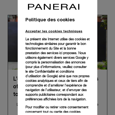
News & Events
Politique des cookies
Accepter les cookies techniques
Le présent site Internet utilise des cookies et
technologies similaires pour garantir le bon
fonctionnement du Site et la bonne
prestation des services ici proposes. Nous
utilisons également divers services Google y
compris la personnalisation des annonces
(pour plus d'informations, veuillez consulter
le
site Confidentialité et conditions
d'utilisation de Google
) ainsi que nos propres
L’exposition itinérante « The Depths
cookies analytiques et ceux de tiers afin de
comprendre et d'améliorer l'expérience de
of Time » de Panerai achève sa
navigation de l'utilisateur, et d'envoyer des
tournée à Taipei
supports publicitaires correspondant aux
préférences affichées lors de la navigation.
L’exposition « The Depths of Time », qui retrace
Pour modifier ou retirer votre consentement
l'histoire de Panerai, a conclu sa tournée
concernant tout ou partie des cookies,