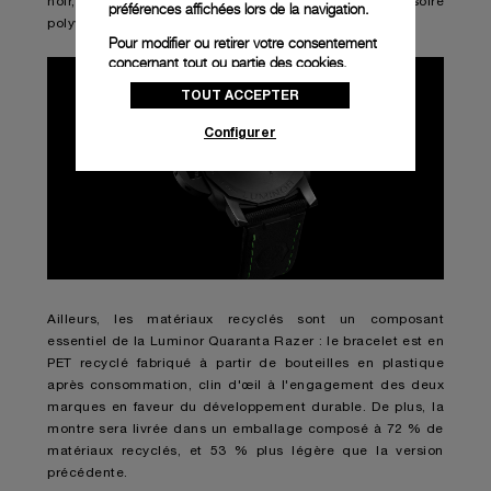
noir, qui souligne son potentiel en tant qu'accessoire
préférences affichées lors de la navigation.
polyvalent.
Pour modifier ou retirer votre consentement
concernant tout ou partie des cookies,
cliquez sur « Configurer » ou consultez notre
TOUT ACCEPTER
politique des cookies
pour obtenir plus
d’informations.
Configurer
En cliquant sur « Tout accepter », vous
donnez votre consentement pour l’utilisation
des cookies susmentionnés
En cliquant sur « Tout refuser », vous
donnez votre consentement uniquement
pour l’utilisation des cookies techniques.
Ailleurs, les matériaux recyclés sont un composant
essentiel de la Luminor Quaranta Razer : le bracelet est en
PET recyclé fabriqué à partir de bouteilles en plastique
après consommation, clin d'œil à l'engagement des deux
marques en faveur du développement durable. De plus, la
montre sera livrée dans un emballage composé à 72 % de
matériaux recyclés, et 53 % plus légère que la version
précédente.