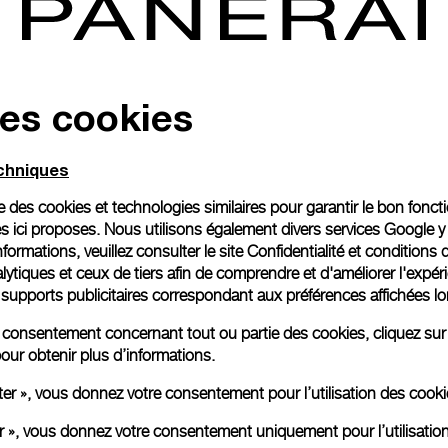
des cookies
e sportive de luxe florentine Panerai annonce l’ouverture d’un
Kong, dans la zone urbaine située au sud de Kowloon.
echniques
Tsim Sha Tsu
ôtels et ses restaurants haut de gamme font de
ong Kong, offrant aux touristes un environnement luxueux et e
ise des cookies et technologies similaires pour garantir le bon fonc
urface de 60 m², cette boutique Panerai est la cinquième à ou
s ici proposes. Nous utilisons également divers services Google y
e Landmark Prince – la toute première boutique asiatique de
formations, veuillez consulter le
site Confidentialité et conditions 
IFC et Times Square.
ytiques et ceux de tiers afin de comprendre et d'améliorer l'expér
es supports publicitaires correspondant aux préférences affichées lo
n et les matériaux utilisés
respectent la tradition italien
u monde marin. L’utilisation de chêne, de marbre italien veiné «
re consentement concernant tout ou partie des cookies, cliquez sur
bronze et de verre cannelé, ondoyant et transparent, offre un
our obtenir plus d’informations.
év
on, à l'image des luminaires cuivrés et des comptoirs boisés
ter », vous donnez votre consentement pour l’utilisation des coo
aître les coordonnées de la boutique : Boutique Panerai Tsim S
er », vous donnez votre consentement uniquement pour l’utilisatio