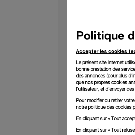
Politique 
La marque d’horlogeri
Tsui Centre de Hong 
Accepter les cookies t
Ses magasins, ses h
majeur
du centre de H
Le présent site Internet util
leurs achats. D’une s
bonne prestation des service
Kong, après celles d
des annonces (pour plus d'in
2002 – Canton Road, 
que nos propres cookies anal
l'utilisateur, et d'envoyer d
Le concept du desig
clairement référence a
Pour modifier ou retirer vot
de laiton bruni, de 
notre
politique des cookies
p
techniques de la Mais
mer et des bateaux.
En cliquant sur « Tout accep
Cliquer ici pour conn
En cliquant sur « Tout refus