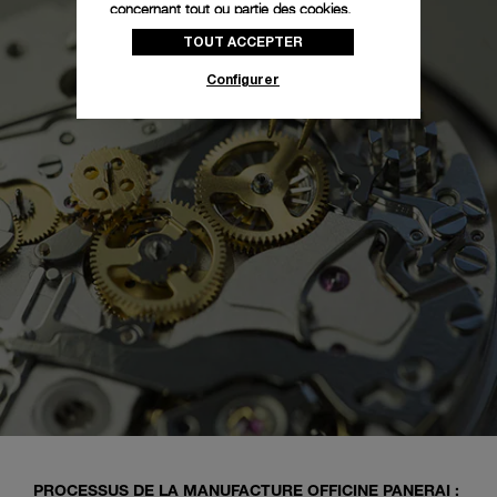
concernant tout ou partie des cookies,
cliquez sur « Configurer » ou consultez notre
TOUT ACCEPTER
politique des cookies
pour obtenir plus
d’informations.
Configurer
En cliquant sur « Tout accepter », vous
donnez votre consentement pour l’utilisation
des cookies susmentionnés
En cliquant sur « Tout refuser », vous
donnez votre consentement uniquement
pour l’utilisation des cookies techniques.
PROCESSUS DE LA MANUFACTURE OFFICINE PANERAI :