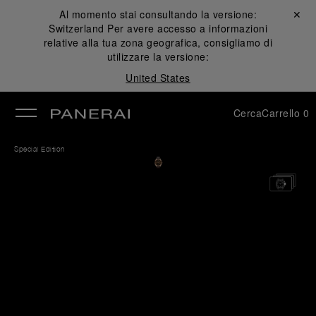
Al momento stai consultando la versione:
Chiudi ✕
Switzerland
Per avere accesso a informazioni
udi
relative alla tua zona geografica, consigliamo di
utilizzare la versione:
United States
Cerca
Carrello
0
Special Edition