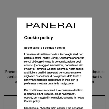
Cookie policy
accetta solo i cookie tecnici
Il presente sito utilizza cookie e tecnologie simili per
gestire e offrire i relativi Servizi. Utilizziamo anche vari
Contattaci
servizi di Google inclusa la personalizzazione degli
annunci (per maggiori informazioni, consultare il
sito
Privacy e Termini di Google
) insieme ai nostri cookie
Prenota un appuntamento in una delle nostre boutique o
analitici e a quelli di terze parti per comprendere e
migliorare l'esperienza di navigazione dell'utente e
contatta il nostro concierge per scoprire le collezioni e
per inviare materiale pubblicitario in linea con le
beneficiare dei consigli e dei servizi dei nostri
preferenze mostrate durante la navigazione
ambasciatori.
Per modificare o revocare il tuo consenso all’utilizzo
di alcuni o di tutti i cookie, clicca “Configura”,
oppure, per maggiori informazioni, consulta la nostra
Prendi un appuntamento
Cookie policy.
Cliccando su “Accetta tutti”, esprimi il tuo consenso