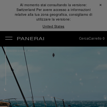
Al momento stai consultando la versione:
Chiudi ✕
Switzerland
Per avere accesso a informazioni
udi
relative alla tua zona geografica, consigliamo di
utilizzare la versione:
United States
Cerca
Carrello
0
/
Collezione orologi
Radiomir