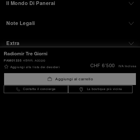
Il Mondo Di Panerai
Note Legali
Extra
Radiomir Tre Giorni
PAM01335
45mm
, Acciaio
Rimanere in contatto
CHF 6’500
IVA Inclusa
Aggiungi alla lista dei desideri
Aggiungi al carrello
Hai bisogno di aiuto?
Contatta il concierge
La boutique più vicina
C
ontattaci
.
+3197010205770
OFFICINE PANERAI®