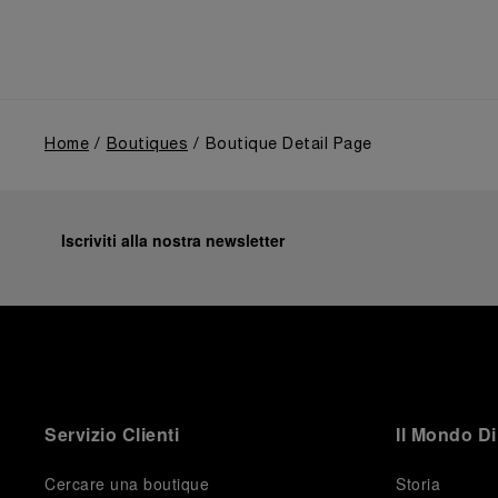
anni del Novecento. Un focus particolare è stato
dedicato al 1993, anno che segnò l'apertura del
marchio al pubblico civile con il debutto della prima
collezione Luminor, nata dall'esperienza maturata in
ambito militare, e alla successiva espansione seguita
all'ingresso nel Gruppo Richemont nel 1997.
Home
Boutiques
Boutique Detail Page
Iscriviti alla nostra newsletter
Servizio Clienti
Il Mondo Di
Cercare una boutique
Storia