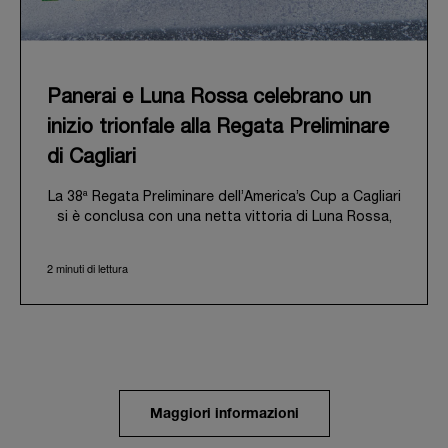
Panerai e Luna Rossa celebrano un
inizio trionfale alla Regata Preliminare
di Cagliari
La 38ª Regata Preliminare dell’America’s Cup a Cagliari
si è conclusa con una netta vittoria di Luna Rossa,
inaugurando ufficialmente l’entusiasmante “Road to
Naples 2027”. Questo straordinario evento ha inoltre
2 minuti di lettura
sancito l’avvio ufficiale della collaborazione tra
Panerai e il team Luna Rossa, nel segno di valori
comuni quali performance, innovazione e autentico
spirito velico.
Dal 21 al 24 maggio 2026, l’incantevole Golfo degli
Angeli di Cagliari ha accolto questa regata inaugurale
in una cornice di straordinaria bellezza. In questa
Maggiori informazioni
prima tappa chiave della “Road to Naples”, una flotta
di otto yacht AC40 perfettamente equiparati si è