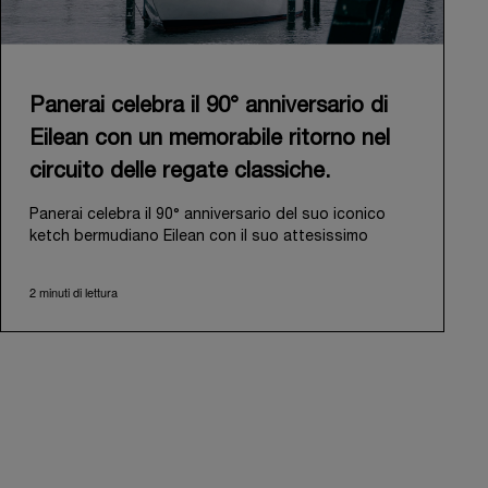
Panerai celebra il 90° anniversario di
Eilean con un memorabile ritorno nel
circuito delle regate classiche.
Panerai celebra il 90° anniversario del suo iconico
ketch bermudiano Eilean con il suo attesissimo
ritorno nel circuito delle regate classiche. Progettata
e costruita nel 1936 dal rinomato cantiere scozzese
2 minuti di lettura
Fife of Fairlie, Eilean è stata ritrovata nel 2006 ad
Antigua in uno stato di avanzato abbandono.
Riconoscendone il potenziale, Panerai ha intrapreso
un ambizioso viaggio per riportarla al suo antico
splendore e l’ha rilanciata nel 2009.
Il suo ritorno nel circuito delle regate classiche, dopo
l’ultima uscita nel 2018, consolida il legame duraturo
di Panerai con il mondo della vela. Un viaggio iniziato