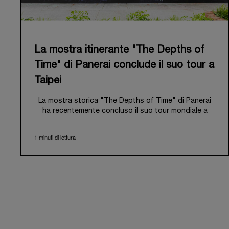
La mostra itinerante "The Depths of
Time" di Panerai conclude il suo tour a
Taipei
La mostra storica "The Depths of Time" di Panerai
ha recentemente concluso il suo tour mondiale a
Taipei, Taiwan. Dal 12 al 15 giugno 2026, la mostra ha
aperto le proprie porte al pubblico presso lo storico
1 minuti di lettura
Huashan 1914 Creative Park. Questa sede di grande
valore simbolico, con oltre un secolo di storia alle
spalle, ha rappresentato il contesto ideale per
valorizzare l'incontro tra il patrimonio culturale locale
e la ricca storia di Panerai.
La mostra ha guidato i visitatori in un viaggio
immersivo attraverso il patrimonio distintivo di
Panerai, ripercorrendone l'evoluzione dagli esordi
come fornitore della Marina Militare italiana nei primi