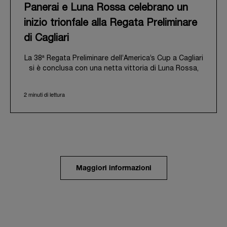
Panerai e Luna Rossa celebrano un
inizio trionfale alla Regata Preliminare
di Cagliari
La 38ª Regata Preliminare dell’America’s Cup a Cagliari
si è conclusa con una netta vittoria di Luna Rossa,
inaugurando ufficialmente l’entusiasmante “Road to
Naples 2027”. Questo straordinario evento ha inoltre
2 minuti di lettura
sancito l’avvio ufficiale della collaborazione tra
Panerai e il team Luna Rossa, nel segno di valori
comuni quali performance, innovazione e autentico
spirito velico.
Dal 21 al 24 maggio 2026, l’incantevole Golfo degli
Angeli di Cagliari ha accolto questa regata inaugurale
in una cornice di straordinaria bellezza. In questa
Maggiori informazioni
prima tappa chiave della “Road to Naples”, una flotta
di otto yacht AC40 perfettamente equiparati si è
confrontata in serrate fleet race culminate in una
match race conclusiva. Il team senior di Luna Rossa,
sapientemente condotto da Peter Burling, ha
dimostrato una notevole maturità tattica, battendo