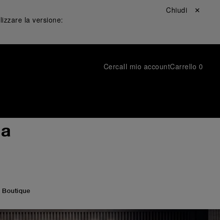
Chiudi ✕
lizzare la versione:
Cerca
Il mio account
Carrello
0
ia
 Boutique