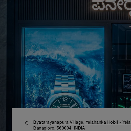
Byatarayanapura Village, Yelahanka Hobli - Yela
Banaglore, 560094, INDIA