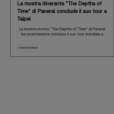
La mostra itinerante "The Depths of
Time" di Panerai conclude il suo tour a
Taipei
La mostra storica "The Depths of Time" di Panerai
ha recentemente concluso il suo tour mondiale a
Taipei, Taiwan. Dal 12 al 15 giugno 2026, la mostra ha
aperto le proprie porte al pubblico presso lo storico
1 minuti di lettura
Huashan 1914 Creative Park. Questa sede di grande
valore simbolico, con oltre un secolo di storia alle
spalle, ha rappresentato il contesto ideale per
valorizzare l'incontro tra il patrimonio culturale locale
e la ricca storia di Panerai.
La mostra ha guidato i visitatori in un viaggio
immersivo attraverso il patrimonio distintivo di
Panerai, ripercorrendone l'evoluzione dagli esordi
come fornitore della Marina Militare italiana nei primi
anni del Novecento. Un focus particolare è stato
dedicato al 1993, anno che segnò l'apertura del
marchio al pubblico civile con il debutto della prima
collezione Luminor, nata dall'esperienza maturata in