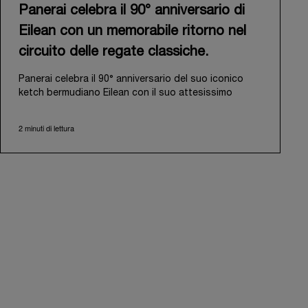
Panerai celebra il 90° anniversario di
Eilean con un memorabile ritorno nel
circuito delle regate classiche.
Panerai celebra il 90° anniversario del suo iconico
ketch bermudiano Eilean con il suo attesissimo
ritorno nel circuito delle regate classiche. Progettata
e costruita nel 1936 dal rinomato cantiere scozzese
2 minuti di lettura
Fife of Fairlie, Eilean è stata ritrovata nel 2006 ad
Antigua in uno stato di avanzato abbandono.
Riconoscendone il potenziale, Panerai ha intrapreso
un ambizioso viaggio per riportarla al suo antico
splendore e l’ha rilanciata nel 2009.
Il suo ritorno nel circuito delle regate classiche, dopo
l’ultima uscita nel 2018, consolida il legame duraturo
di Panerai con il mondo della vela. Un viaggio iniziato
nel 2000 con la sponsorizzazione del Laureus
Regatta Panerai Trophy a Monaco e proseguito nel
2005 con il lancio della prestigiosa Classic Yachts
Challenge, che per quattordici anni ha rappresentato