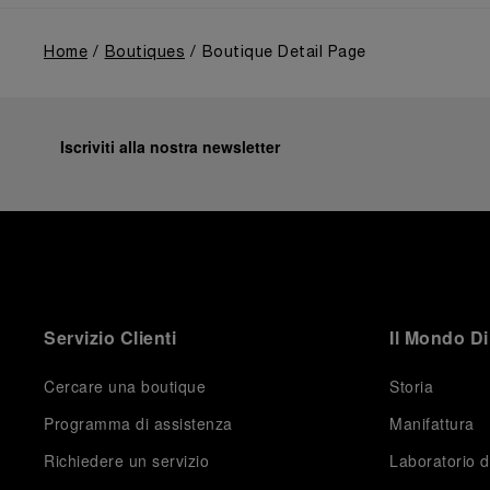
ambito militare, e alla successiva espansione seguita
all'ingresso nel Gruppo Richemont nel 1997.
Home
Boutiques
Boutique Detail Page
Iscriviti alla nostra newsletter
Servizio Clienti
Il Mondo Di
Cercare una boutique
Storia
Programma di assistenza
Manifattura
Richiedere un servizio
Laboratorio d