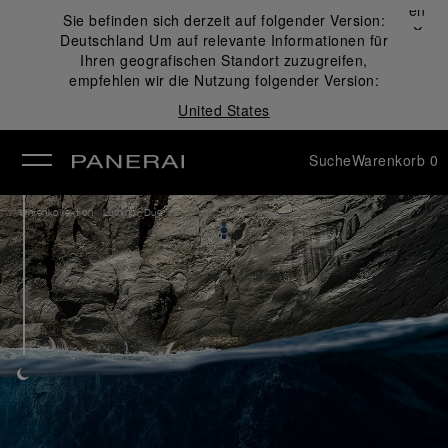
Schließen
Sie befinden sich derzeit auf folgender Version:
✕
Deutschland
Um auf relevante Informationen für
ließen
Ihren geografischen Standort zuzugreifen,
empfehlen wir die Nutzung folgender Version:
United States
Suche
Warenkorb
0
/
Uhrenkollektion
Luminor Due