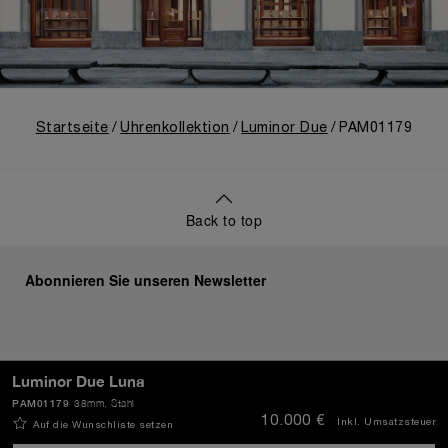
Startseite
Uhrenkollektion
Luminor Due
PAM01179
Back to top
Abonnieren Sie unseren Newsletter
SENDEN
Luminor Due Luna
PAM01179
38mm
, Stahl
10.000 €
Inkl. Umsatzsteuer
Auf die Wunschliste setzen