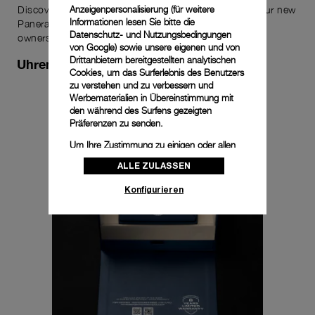
Anzeigenpersonalisierung (für weitere
Discover the exceptional elements that accompany your new
Informationen lesen Sie bitte die
Panerai timepiece, enhancing its versatility and your
Datenschutz- und Nutzungsbedingungen
ownership experience.
von Google
) sowie unsere eigenen und von
Drittanbietern bereitgestellten analytischen
Uhrenbox
Cookies, um das Surferlebnis des Benutzers
zu verstehen und zu verbessern und
Werbematerialien in Übereinstimmung mit
den während des Surfens gezeigten
Präferenzen zu senden.
Um Ihre Zustimmung zu einigen oder allen
Cookies zu ändern oder zu widerrufen,
ALLE ZULASSEN
klicken Sie auf „Konfigurieren“, oder lesen
Sie unsere
Cookie-Richtlinie
, um mehr zu
Konfigurieren
erfahren.
Klicken Sie auf „Alle zulassen“, um Ihr
Einverständnis für die Verwendung der oben
erwähnten Cookies zu geben.
Klicken Sie auf „Nur technische cookies
akzeptieren“, um Ihr Einverständnis zu
geben, dass nur technische Cookies
verwendet werden dürfen.