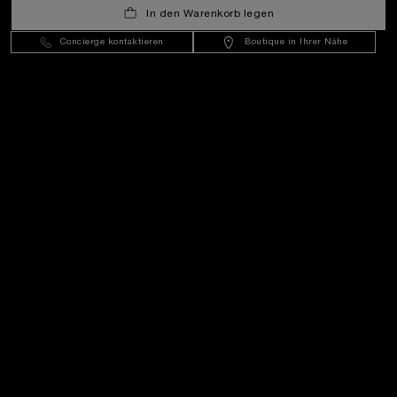
Deutschland
(
EUR €
)
- DE
In den Warenkorb legen
Concierge kontaktieren
Boutique in Ihrer Nähe
Kundenservice
Die Welt Von Panerai
Rechtliches
Extras
In Kontakt bleiben
Benötigen Sie Hilfe?