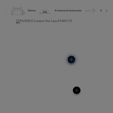
38mm
Kronenschutzbrücke
5.0 bar (