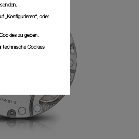
 senden.
f „Konfigurieren“, oder
 Cookies zu geben.
ur technische Cookies