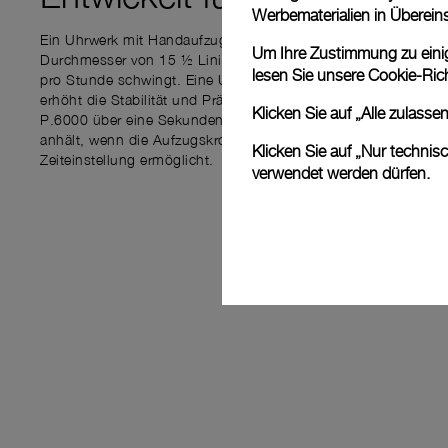
Werbematerialien in Überei
Ein Uhrwerk mit Handaufzug und einer Gangreserve von 3 Tag
Um Ihre Zustimmung zu einige
Durchmesser von 15 ½ Linien und eine Unruh, die mit 21.6
lesen Sie unsere
Cookie-Rich
pro Stunde schwingt. Eine Unruhquerbrücke, die den Oszillator 
erhöht die Stabilität und Präzision des Uhrwerks. Darüber hin
Klicken Sie auf „Alle zulass
P.6000 über eine Sekundenstoppfunktion, die die Unruh und
anhält, wenn die Aufzugskrone herausgezogen wird und dadur
Klicken Sie auf „Nur technis
Zeiteinstellung ermöglicht.
verwendet werden dürfen.