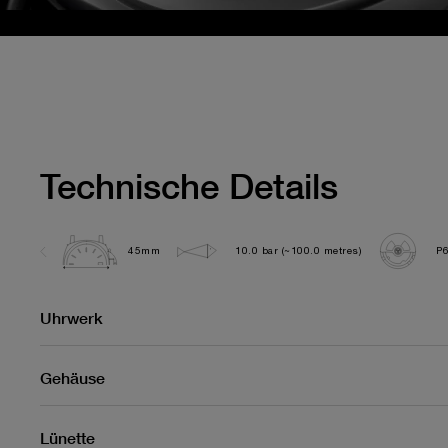
Technische Details
45mm
10.0 bar (~100.0 metres)
P
Uhrwerk
Gehäuse
Lünette