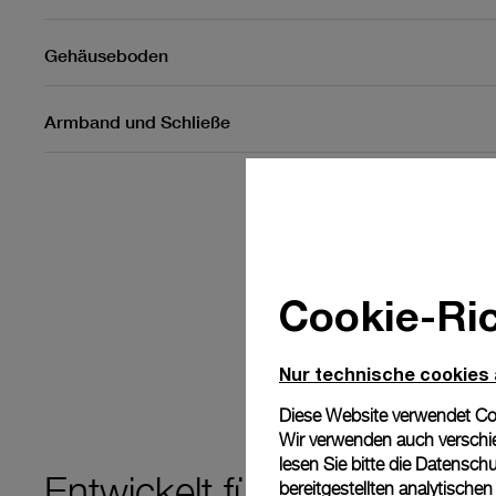
Gehäuseboden
Armband und Schließe
Cookie-Ric
Nur technische cookies
Diese Website verwendet Cook
Wir verwenden auch verschie
lesen Sie bitte die
Datenschu
Entwickelt für
PRÄZISION
bereitgestellten analytisch