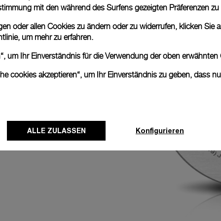
nstimmung mit den während des Surfens gezeigten Präferenzen zu
en. Es hat einen
n oder allen Cookies zu ändern oder zu widerrufen, klicken Sie au
00 Halbschwingungen
tlinie
, um mehr zu erfahren.
sicher positioniert,
aus verfügt das
en“, um Ihr Einverständnis für die Verwendung der oben erwähnten
 den Sekundenzeiger
ch eine präzise
che cookies akzeptieren“, um Ihr Einverständnis zu geben, dass n
ALLE ZULASSEN
Konfigurieren