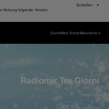
Schließen ✕
ie Nutzung folgender Version:
Suche
Mein Konto
Warenkorb
0
Radiomir Tre Giorni
45mm
,
Stahl
PAM01335
7.400 €
Inkl. Umsatzsteuer