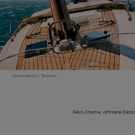
/
Uhrenkollektion
Radiomir
Retro-Charme, raffinierte Deta