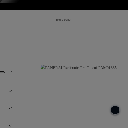
Best Seller
6000
122.0G