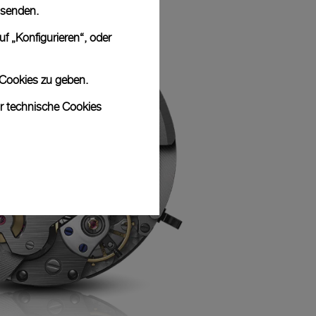
 senden.
f „Konfigurieren“, oder
 Cookies zu geben.
ur technische Cookies