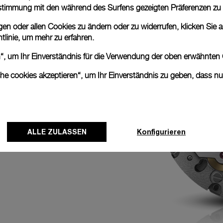
nstimmung mit den während des Surfens gezeigten Präferenzen zu
n oder allen Cookies zu ändern oder zu widerrufen, klicken Sie au
tegrierter
tlinie
, um mehr zu erfahren.
deutung ist. Der
rmöglicht es dem
en“, um Ihr Einverständnis für die Verwendung der oben erwähnten
 Drücker auf der 4-
tenzeiger wird pro
che cookies akzeptieren“, um Ihr Einverständnis zu geben, dass n
er 10-Uhr-Position
eine genaue
ALLE ZULASSEN
Konfigurieren