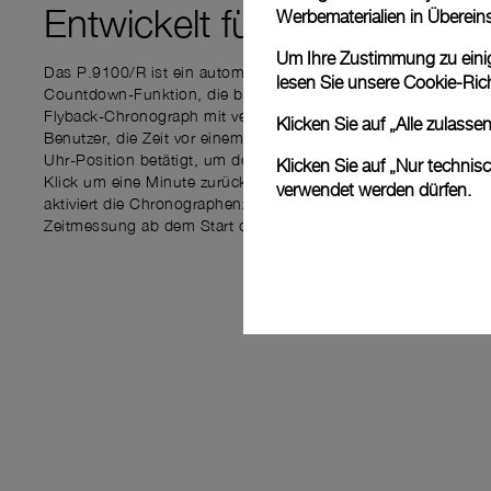
Entwickelt für
PRÄZISION
Werbematerialien in Überei
Um Ihre Zustimmung zu einige
Das P.9100/R ist ein automatisches Chronographenwerk mit in
lesen Sie unsere
Cookie-Rich
Countdown-Funktion, die bei Regatten von entscheidender Be
Flyback-Chronograph mit vertikaler Kupplung und Schaltrad e
Klicken Sie auf „Alle zulass
Benutzer, die Zeit vor einem Ereignis zu messen, indem er den
Uhr-Position betätigt, um den Countdown zu starten. Der Minu
Klicken Sie auf „Nur technis
Klick um eine Minute zurückgesetzt. Der START-Drücker auf d
verwendet werden dürfen.
aktiviert die Chronographenzeiger und gewährleistet dadurch 
Zeitmessung ab dem Start der Segelregatta.