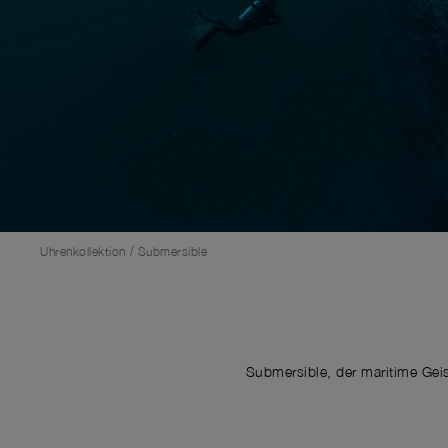
/
Uhrenkollektion
Submersible
Submersible, der maritime Gei