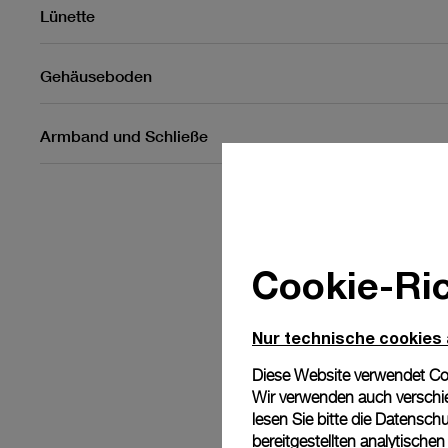
Lünette
Gehäuseboden
Armband und Schließe
Cookie-Ric
Nur technische cookies
Diese Website verwendet Cook
Wir verwenden auch verschie
lesen Sie bitte die
Datenschu
bereitgestellten analytisch