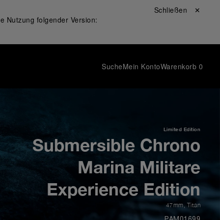
Schließen ✕
ie Nutzung folgender Version:
Suche
Mein Konto
Warenkorb
0
Limited Edition
Submersible Chrono
Marina Militare
Experience Edition
47mm
,
Titan
PAM01699