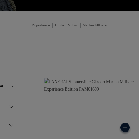
Experience
Limited Edition
Marina Militare
ar (~500.0 metres)
P9100/R
159.0G