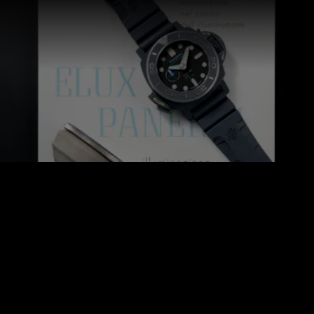
Technologie, die am 15. Juni 1966 von Panerai patentiert 
wurde: Elux, das waren ursprünglich auf Elektrolumineszenz-
Technologie beruhende Paneele mit Hintergrundbeleuchtung, 
die zur Verbesserung der Leuchtkraft von 
Navigationsinstrumenten der italienischen Marine entwickelt 
wurden.