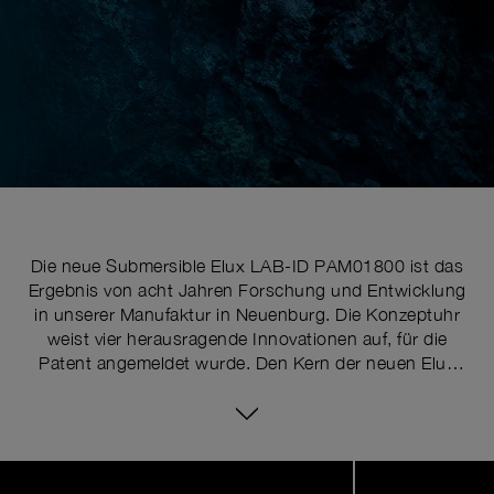
Die neue Submersible Elux LAB-ID PAM01800 ist das
Ergebnis von acht Jahren Forschung und Entwicklung
in unserer Manufaktur in Neuenburg. Die Konzeptuhr
weist vier herausragende Innovationen auf, für die
Patent angemeldet wurde. Den Kern der neuen Elux
LAB-ID bilden Leuchtkraft und Sichtbarkeit unter allen
Lichtverhältnissen. Dies wird durch die Funktion
Power Light gewährleistet, die bei Bedarf für eine
Gesamtdauer von 30 Minuten aktiviert werden kann,
Image
1
indem man den patentierten Drückerschutz öffnet und
of