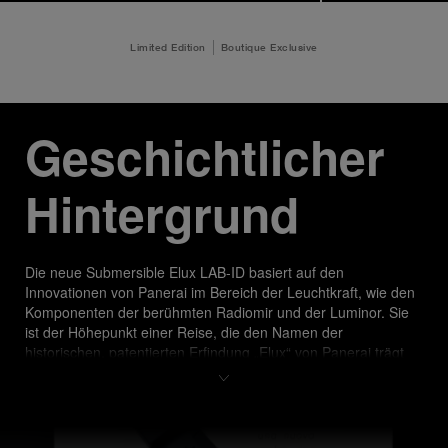
Limited Edition
Boutique Exclusive
Geschichtlicher 
Hintergrund 
Die neue Submersible Elux LAB-ID​ basiert auf den 
Innovationen von Panerai im Bereich der Leuchtkraft, wie den 
Komponenten der berühmten Radiomir und der Luminor. Sie 
ist der Höhepunkt einer Reise, die den Namen der 
historischen, patentierten Erfindung „Elux“ von Panerai trägt 
und die Quintessenz des Laboratorio di Idee zum Ausdruck 
bringt. 
Elux, eine Abkürzung von „elettroluminescenza“, was nichts 
anderes bedeutet „Elektrolumineszenz“, ist eine historische 