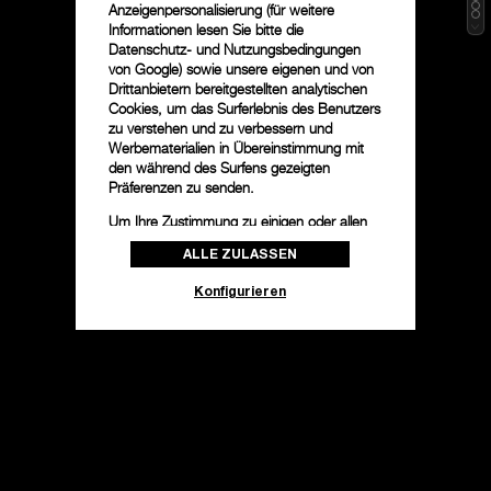
Anzeigenpersonalisierung (für weitere
Informationen lesen Sie bitte die
Datenschutz- und Nutzungsbedingungen
von Google
) sowie unsere eigenen und von
Drittanbietern bereitgestellten analytischen
Cookies, um das Surferlebnis des Benutzers
zu verstehen und zu verbessern und
Werbematerialien in Übereinstimmung mit
den während des Surfens gezeigten
Präferenzen zu senden.
Um Ihre Zustimmung zu einigen oder allen
Cookies zu ändern oder zu widerrufen,
ALLE ZULASSEN
klicken Sie auf „Konfigurieren“, oder lesen
Sie unsere
Cookie-Richtlinie
, um mehr zu
Konfigurieren
erfahren.
Klicken Sie auf „Alle zulassen“, um Ihr
Einverständnis für die Verwendung der oben
erwähnten Cookies zu geben.
Klicken Sie auf „Nur technische cookies
akzeptieren“, um Ihr Einverständnis zu
geben, dass nur technische Cookies
verwendet werden dürfen.