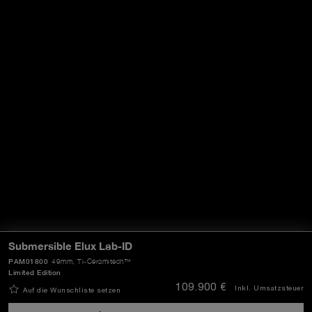
Submersible Elux Lab-ID
PAM01800
49mm
, Ti-Ceramitech™
Limited Edition
109.900 €
Inkl. Umsatzsteuer
Auf die Wunschliste setzen