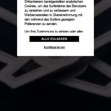
Drittanbietern bereitgestellten analytischen
Cookies, um das Surferlebnis des Benutzers
zu verstehen und zu verbessern und
Werbematerialien in Übereinstimmung mit
den während des Surfens gezeigten
Präferenzen zu senden.
Um Ihre Zustimmung zu einigen oder allen
Cookies zu ändern oder zu widerrufen,
ALLE ZULASSEN
klicken Sie auf „Konfigurieren“, oder lesen
Sie unsere
Cookie-Richtlinie
, um mehr zu
Konfigurieren
erfahren.
Klicken Sie auf „Alle zulassen“, um Ihr
Einverständnis für die Verwendung der oben
erwähnten Cookies zu geben.
Klicken Sie auf „Nur technische cookies
akzeptieren“, um Ihr Einverständnis zu
geben, dass nur technische Cookies
verwendet werden dürfen.