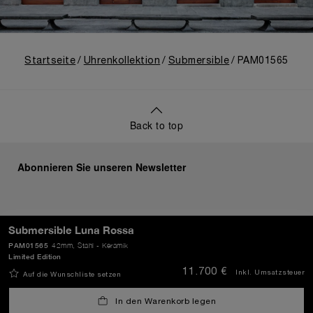
Startseite
Uhrenkollektion
Submersible
PAM01565
Back to top
Abonnieren Sie unseren Newsletter
Submersible Luna Rossa
SENDEN
PAM01565
42mm
, Stahl - Keramik
Limited Edition
11.700 €
Inkl. Umsatzsteuer
Auf die Wunschliste setzen
Deutschland
(
EUR €
)
- DE
In den Warenkorb legen