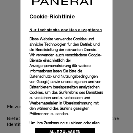
Cookie-Richtlinie
Nur technische cookies akzeptieren
Diese Website verwendet Cookies und
ähnliche Technologien für den Betrieb und
die Bereitstellung der relevanten Dienste.
Wir verwenden auch verschiedene Google-
Dienste einschließlich der
Anzeigenpersonalisierung (für weitere
Informationen lesen Sie bitte die
Datenschutz- und Nutzungsbedingungen
von Google
) sowie unsere eigenen und von
Drittanbietern bereitgestellten analytischen
Cookies, um das Surferlebnis des Benutzers
zu verstehen und zu verbessern und
Werbematerialien in Übereinstimmung mit
Ein zusätzliches Armband ist inbegriffen.
den während des Surfens gezeigten
Präferenzen zu senden.
Bietet praktische Vielseitigkeit, ohne die ästhetische
Um Ihre Zustimmung zu einigen oder allen
Identität der Uhr zu beeinträchtigen.
Cookies zu ändern oder zu widerrufen,
ALLE ZULASSEN