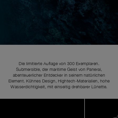
Die limitierte Auflage von 300 Exemplaren.
Submersible, der maritime Geist von Panerai,
abenteuerlicher Entdecker in seinem natürlichen
Element. Kühnes Design, Hightech-Materialien, hohe
Wasserdichtigkeit, mit einseitig drehbarer Lünette.
Image
1
of
7