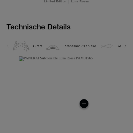
Limited Edition
Luna Rossa
Technische Details
42mm
Kronenschutzbrücke
30.0 bar 