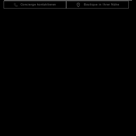
Concierge kontaktieren
Boutique in Ihrer Nähe
Kundenservice
Die Welt Von Panerai
Rechtliches
Extras
In Kontakt bleiben
Benötigen Sie Hilfe?
K
ontakt
.