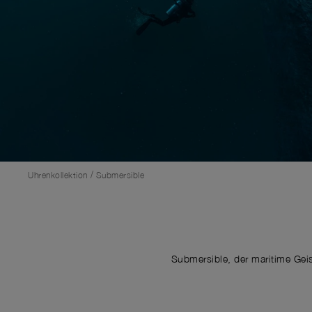
/
Uhrenkollektion
Submersible
Submersible, der maritime Gei