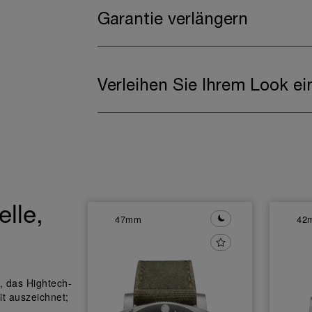
Garantie verlängern
Verleihen Sie Ihrem Look e
lle,
47mm
42
, das Hightech-
t auszeichnet;