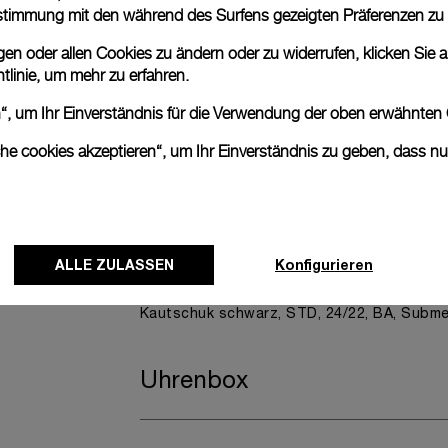
nstimmung mit den während des Surfens gezeigten Präferenzen zu
n oder allen Cookies zu ändern oder zu widerrufen, klicken Sie au
tlinie
, um mehr zu erfahren.
anerai
ence.
en“, um Ihr Einverständnis für die Verwendung der oben erwähnten
che cookies akzeptieren“, um Ihr Einverständnis zu geben, dass n
Zusätzliches Armband inbeg
Ein zusätzliches Armband ist inbegriffen.
ALLE ZULASSEN
Konfigurieren
Bietet praktische Vielseitigkeit, ohne die ä
Kautschuk schwarz, STD, 24/22, BA, Subme
Uhrenbox