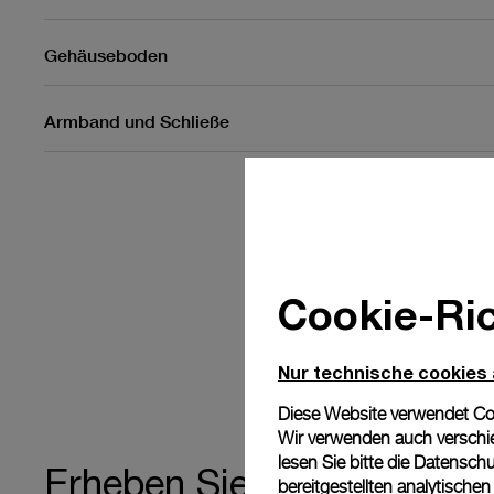
Gehäuseboden
Armband und Schließe
Cookie-Ric
Nur technische cookies
Diese Website verwendet Cook
Wir verwenden auch verschie
lesen Sie bitte die
Datenschu
zu eine
Erheben Sie Zeit
bereitgestellten analytisch