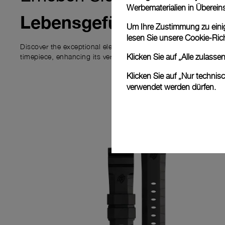
Werbematerialien in Überei
Lebensgefühl
Um Ihre Zustimmung zu einige
lesen Sie unsere
Cookie-Rich
Discover the exceptional elements that accompany your new P
timepiece, enhancing its versatility and your ownership experi
Klicken Sie auf „Alle zulass
Klicken Sie auf „Nur technis
verwendet werden dürfen.