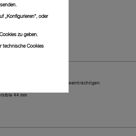
 senden.
f „Konfigurieren“, oder
 Cookies zu geben.
ur technische Cookies
riffen
sthetische Identität der Uhr zu beeinträchtigen.
rsible 44 mm