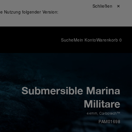
Schließen ✕
ie Nutzung folgender Version:
Suche
Mein Konto
Warenkorb
0
Submersible Marina
Militare
44mm
,
Carbotech™
PAM01698