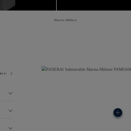
Marina Militare
ar (~300.0 metres)
P900
93.0G