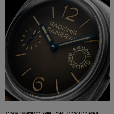
Die neue Radiomir Otto Giorni – PAM01347 besitzt ein körnig