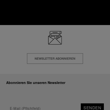
Panerais schwimmende Adresse wird unglaubliche Orte in
Frankreich, Spanien, Italien und Malta besuchen.
NEWSLETTER ABONNIEREN
Abonnieren Sie unseren Newsletter
SENDEN