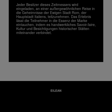
Jeder Besitzer dieses Zeitmessers wird
eingeladen, an einer außergewöhnlichen Reise in
die Geheimnisse der Ewigen Stadt Rom, der
Hauptstadt Italiens, teilzunehmen. Das Erlebnis
lässt die Teilnehmer in die Essenz der Marke
eintauchen, indem es handwerkliches Savoir-faire,
Kultur und Besichtigungen historischer Stätten
miteinander verbindet.
EILEAN
Die Eilean beginnt ihre Reise durchs Mittelmeer am 1. Mai und
macht ihren ersten Halt in Istanbul.