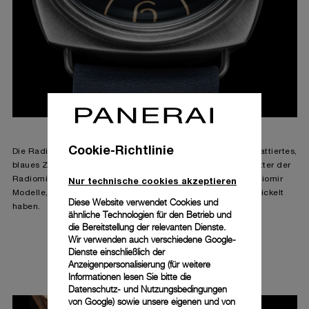
Cookie-Richtlinie
Die Radiomir Otto Giorni – PAM01348 besitzt ein körnig schattiertes,
blaues Zifferblatt. Die unverwechselbaren körnigen Zifferblätter der
Nur technische cookies akzeptieren
Radiomir Otto Giorni sind eine Ode an die historischen Radiomir
Modelle, die sich in Farbe und Erscheinungsbild weiterentwickelt
Diese Website verwendet Cookies und
haben.
ähnliche Technologien für den Betrieb und
die Bereitstellung der relevanten Dienste.
Wir verwenden auch verschiedene Google-
ENTDECKEN
Dienste einschließlich der
Anzeigenpersonalisierung (für weitere
Informationen lesen Sie bitte die
Datenschutz- und Nutzungsbedingungen
von Google
) sowie unsere eigenen und von