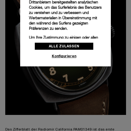
Drittanbietern bereitgestellten analytischen
Cookies, um das Surferlebnis des Benutzers
zu verstehen und zu verbessern und
Werbematerialien in Übereinstimmung mit
den während des Surfens gezeigten
Präferenzen zu senden.
Um Ihre Zustimmung zu einigen oder allen
Cookies zu ändern oder zu widerrufen,
ALLE ZULASSEN
klicken Sie auf „Konfigurieren“, oder lesen
Sie unsere
Cookie-Richtlinie
, um mehr zu
Konfigurieren
erfahren.
Klicken Sie auf „Alle zulassen“, um Ihr
Einverständnis für die Verwendung der oben
erwähnten Cookies zu geben.
Klicken Sie auf „Nur technische cookies
akzeptieren“, um Ihr Einverständnis zu
geben, dass nur technische Cookies
verwendet werden dürfen.
Das Zifferblatt der Radiomir California PAM01349 ist das erste