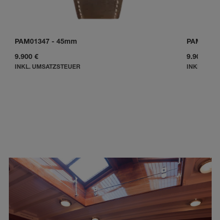
PAM01347
-
45mm
PAM0134
9.900 €
9.900 €
INKL. UMSATZSTEUER
INKL. UMS