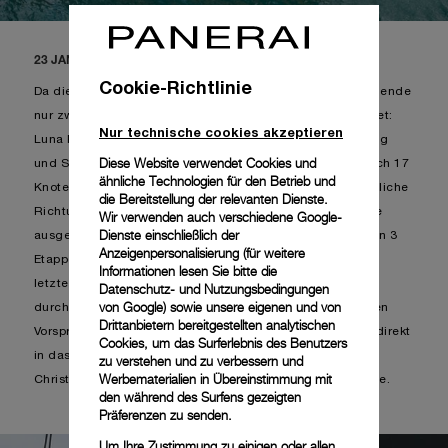
23 JANUAR 2021, AUCKLAND, NEW ZEALAND
Cookie-Richtlinie
Da die American Magic an Land blieb, finden am Wochenende
nur zwei Rennen statt und der Zeitplan wurde überarbeitet:
Nur technische cookies akzeptieren
Luna Rossa Prada Pirelli und INEOS Team UK am Samstag
Diese Website verwendet Cookies und
und Sonntag. Für das heutige Rennen mit durchschnittlich 17
ähnliche Technologien für den Betrieb und
Knoten aus Südwest wurde die Bahn C gewählt, die deutliche
die Bereitstellung der relevanten Dienste.
Richtungs- und Intensitätswechsel enthält. Es wurde eine
Wir verwenden auch verschiedene Google-
Dienste einschließlich der
ausgeglichene Regatta, bei der beide Boote in den ersten 3
Anzeigenpersonalisierung (für weitere
Etappen abwechselnd die Führung übernahmen. Auf der
Informationen lesen Sie bitte die
letzten Vormwindstrecke konnte das britische Team sich
Datenschutz- und Nutzungsbedingungen
von Google
) sowie unsere eigenen und von
durchsetzen und überquerte die Ziellinie mit 33 Sekunden
Drittanbietern bereitgestellten analytischen
Vorsprung vor Luna Rossa. Mit diesem Sieg rückt INEOS direkt
Cookies, um das Surferlebnis des Benutzers
in das PRADA Cup Finale vor und gewinnt den PRADA
zu verstehen und zu verbessern und
Werbematerialien in Übereinstimmung mit
Christmas Cup, der an Weihnachten nicht vergeben wurde.
den während des Surfens gezeigten
Präferenzen zu senden.
Um Ihre Zustimmung zu einigen oder allen