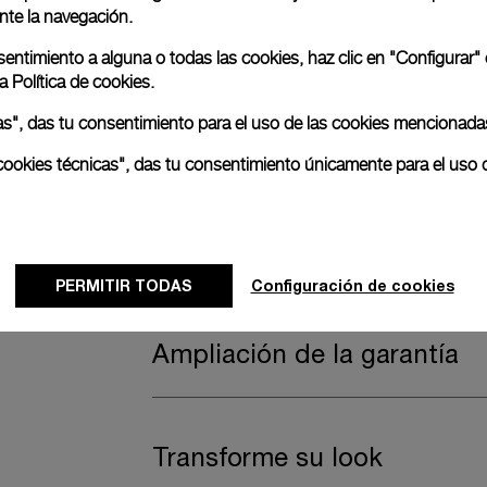
nte la navegación.
anerai
nsentimiento a alguna o todas las cookies, haz clic en "Configurar"
ence.
ra
Política de cookies.
Se incluye una correa secu
odas", das tu consentimiento para el uso de las cookies mencionada
as cookies técnicas", das tu consentimiento únicamente para el uso 
También incluye una correa secundaria.
Para ofrecer una versatilidad práctica sin c
PERMITIR TODAS
Caucho naranja acordeón, STD, 26/22, BA
Configuración de cookies
Ampliación de la garantía
Transforme su look