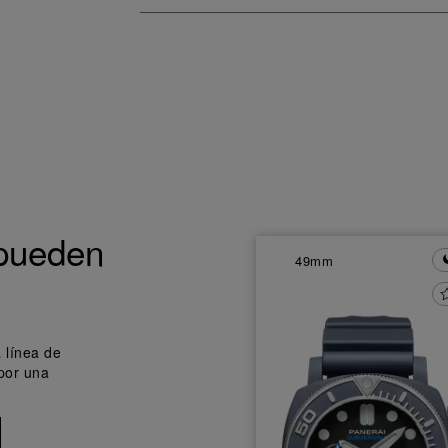
pueden
49mm
 línea de
por una