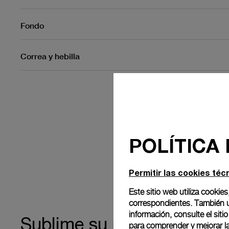
Fondo
Correa y hebilla
POLÍTICA
Permitir las cookies téc
Este sitio web utiliza cookies
correspondientes. También ut
información, consulte el
siti
propiedad
Sublime su
para comprender y mejorar la 