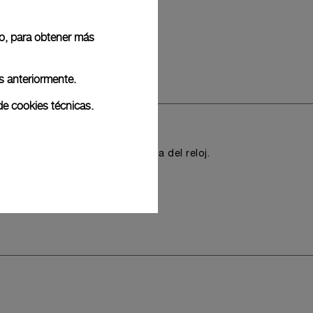
 o, para obtener más
ndaria
s anteriormente.
de cookies técnicas.
omprometer la dirección estética del reloj.