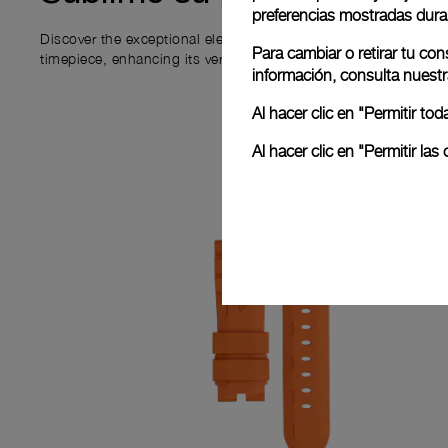
preferencias mostradas dura
Discover the exceptional elements that accompany your new P
Para cambiar o retirar tu co
timepiece, enhancing its versatility and your ownership experi
información, consulta nuest
Al hacer clic en "Permitir t
Al hacer clic en "Permitir l