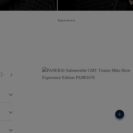
Experience
50.0 bar (~500.0 metres)
P4001/S
123.0G