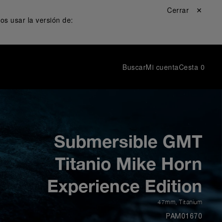
Cerrar ✕
s usar la versión de:
Buscar
Mi cuenta
Cesta
0
Submersible GMT
Titanio Mike Horn
Experience Edition
47mm
,
Titanium
PAM01670