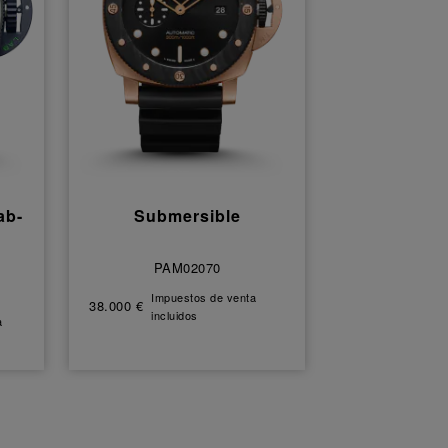
ab-
Submersible
PAM02070
Impuestos de venta
38.000 €
incluidos
a