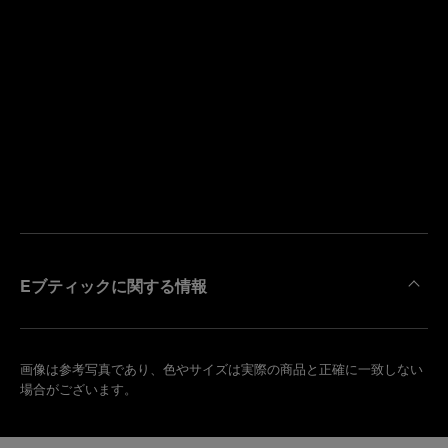
寄
り
来
の
店
ブ
予
テ
約
ィ
す
ッ
る
ク
を
検
索
Eブティックに関する情報
画像は参考写真であり、色やサイズは実際の商品と正確に一致しない
場合がございます。