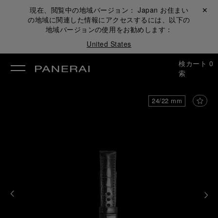
現在、閲覧中の地域バージョン：
Japan
お住まい
閉じる ✕
の地域に関連した情報にアクセスするには、以下の
地域バージョンの使用をお勧めします：
United States
検
カート
0
索
24/22 mm