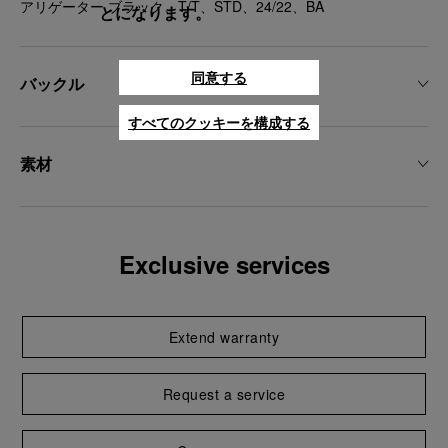
アリゲーター ブラック、T/T、STD、24/22、BA
とになります。
同意する
バックル
すべてのクッキーを構成する
素材
Exclusive services
Extend warranty
Request a service