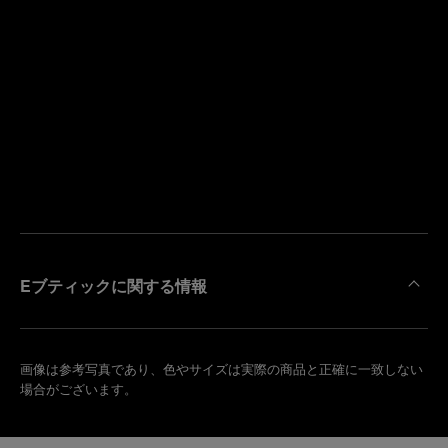
寄
り
来
の
店
ブ
予
テ
約
ィ
す
ッ
る
ク
を
検
索
Eブティックに関する情報
画像は参考写真であり、色やサイズは実際の商品と正確に一致しない
場合がございます。