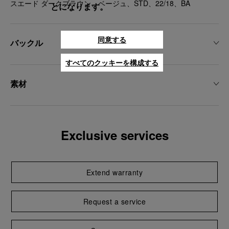
スエード ダークブラウン、ベージュ、STD、22/18、BA
とになります。
同意する
バックル
すべてのクッキーを構成する
素材
Exclusive services
Extend warranty
Request a service