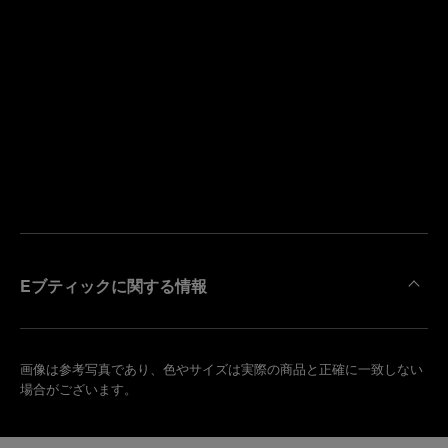
寄
り
来
の
店
ブ
予
テ
約
ィ
す
ッ
る
ク
を
検
索
Eブティックに関する情報
画像は参考写真であり、色やサイズは実際の商品と正確に一致しない
場合がございます。