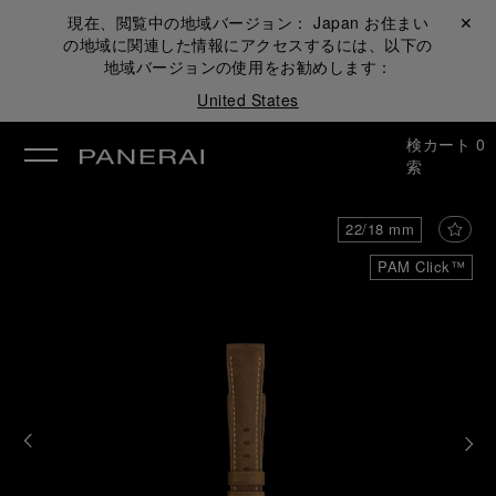
現在、閲覧中の地域バージョン：
Japan
お住まい
閉じる ✕
の地域に関連した情報にアクセスするには、以下の
地域バージョンの使用をお勧めします：
United States
検
カート
0
索
22/18 mm
PAM Click™