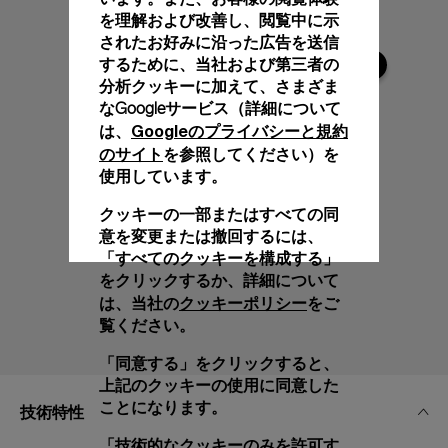
を理解および改善し、閲覧中に示
されたお好みに沿った広告を送信
するために、当社および第三者の
分析クッキーに加えて、さまざま
なGoogleサービス（詳細について
Googleのプライバシーと規約
は、
のサイト
を参照してください）を
使用しています。
クッキーの一部またはすべての同
意を変更または撤回するには、
「すべてのクッキーを構成する」
をクリックするか、詳細について
クッキーポリシー
は、当社の
をご
覧ください。
「同意する」をクリックすると、
上記のクッキーの使用に同意した
ことになります。
技術特性
「技術的なクッキーのみを許可す