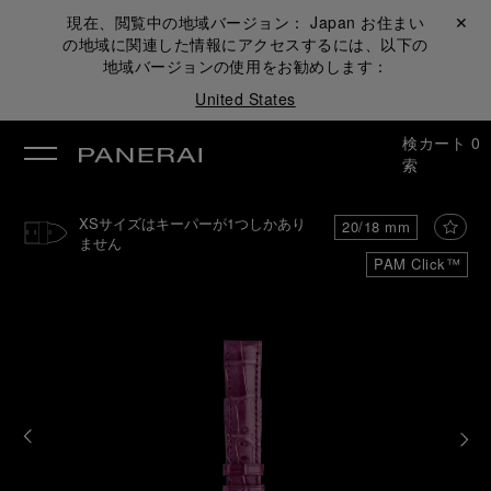
現在、閲覧中の地域バージョン：
Japan
お住まい
閉じる ✕
の地域に関連した情報にアクセスするには、以下の
地域バージョンの使用をお勧めします：
United States
検
カート
0
索
XSサイズはキーパーが1つしかあり
20/18 mm
ません
PAM Click™