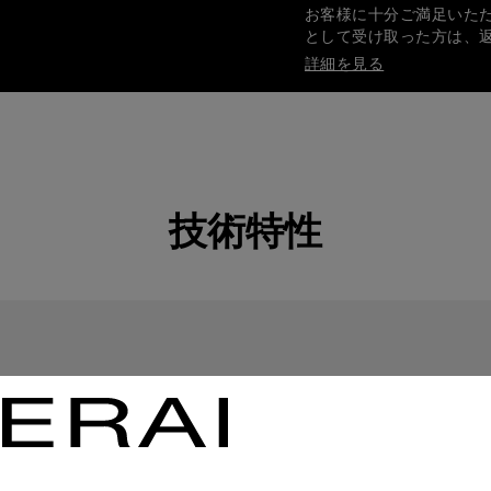
お客様に十分ご満足いた
として受け取った方は、
詳細を見る
安全で確実なお支払い
オフィチーネ パネライ
詳細を見る
技術特性
ギフト包装
ご注文品はすべてパネラ
します。オンライン決済
詳細を見る
画像は参考写真であり、色や