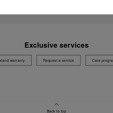
Exclusive services
xtend warranty
Request a service
Care progr
Back to top