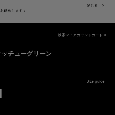
閉じる ✕
をお勧めします：
検索
マイアカウント
カート
0
ウッチューグリーン
Size guide