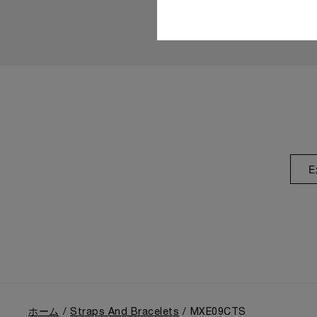
E
ホーム
Straps And Bracelets
MXE09CTS