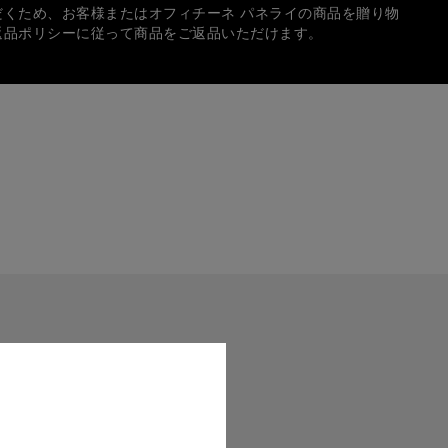
だくため、お客様またはオフィチーネ パネライの商品を贈り物
返品ポリシーに従って商品をご返品いただけます。
方法
では、次の各種クレジットカードをご使用いただけます：
イのロゴ入りボックスに入れて、無料でギフトラッピングいた
中、個人宛てのギフトメッセージを入れることもできます。
サイズは実際の商品と正確に一致しない場合がございます。