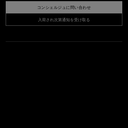
コンシェルジュに問い合わせ
入荷され次第通知を受け取る
最
寄
り
来
の
店
ブ
予
テ
約
ィ
す
ッ
る
ク
を
検
索