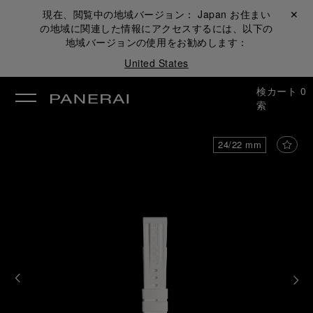
現在、閲覧中の地域バージョン：
Japan
お住まい
閉じる ✕
の地域に関連した情報にアクセスするには、以下の
地域バージョンの使用をお勧めします：
United States
検
カート
0
索
24/22 mm