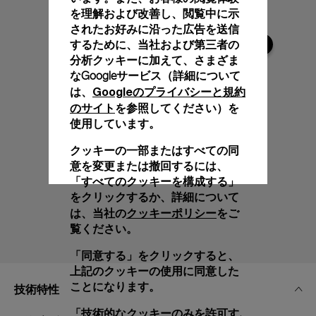
を理解および改善し、閲覧中に示
されたお好みに沿った広告を送信
するために、当社および第三者の
分析クッキーに加えて、さまざま
なGoogleサービス（詳細について
Googleのプライバシーと規約
は、
のサイト
を参照してください）を
使用しています。
クッキーの一部またはすべての同
意を変更または撤回するには、
「すべてのクッキーを構成する」
をクリックするか、詳細について
クッキーポリシー
は、当社の
をご
覧ください。
「同意する」をクリックすると、
上記のクッキーの使用に同意した
ことになります。
技術特性
「技術的なクッキーのみを許可す