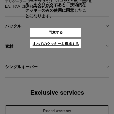
アリゲーター ダークブラウン、ベージュ、XS、22/18、
る」をクリックすると、技術的な
BA、PAM Click Release System™
クッキーのみの使用に同意したこ
とになります。
バックル
同意する
すべてのクッキーを構成する
素材
シングルキーパー
Exclusive services
Extend warranty