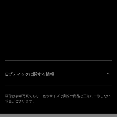
寄
り
来
の
店
ブ
予
テ
約
ィ
す
ッ
る
ク
を
検
索
Eブティックに関する情報
画像は参考写真であり、色やサイズは実際の商品と正確に一致しない
場合がございます。