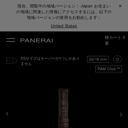
現在、閲覧中の地域バージョン：
Japan
お住まい
閉じる ✕
の地域に関連した情報にアクセスするには、以下の
地域バージョンの使用をお勧めします：
United States
検
カート
0
索
XSサイズはキーパーが1つしかあり
22/18 mm
ません
PAM Click™