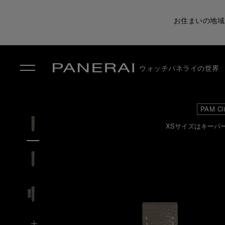
お住まいの地域
ウォッチ
パネライの世界
✕
PAM Cl
XSサイズはキーパ