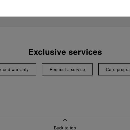
Exclusive services
xtend warranty
Request a service
Care progr
Back to top