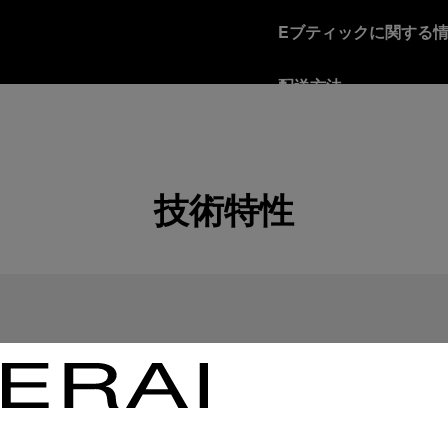
Eブティックに関する
配送方法
商品は、契約運送業者に
詳細を見る
返品ポリシー
技術特性
お客様に十分ご満足いた
として受け取った方は、
詳細を見る
安全で確実なお支払い
オフィチーネ パネライ
詳細を見る
ギフト包装