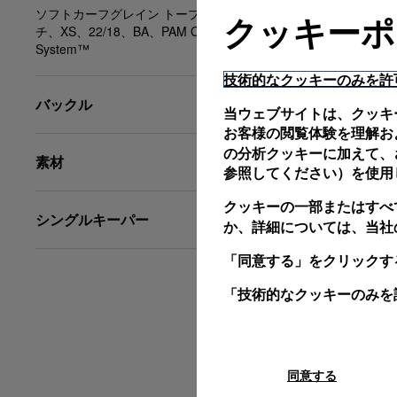
ソフトカーフグレイン トープ、エクリューステッ
クッキーポ
チ、XS、22/18、BA、PAM Click Release
System™
技術的なクッキーのみを許
バックル
当ウェブサイトは、クッキ
お客様の閲覧体験を理解お
の分析クッキーに加えて、さ
素材
参照してください）を使用
クッキーの一部またはすべ
シングルキーパー
か、詳細については、当社
「同意する」をクリックす
「技術的なクッキーのみを
同意する