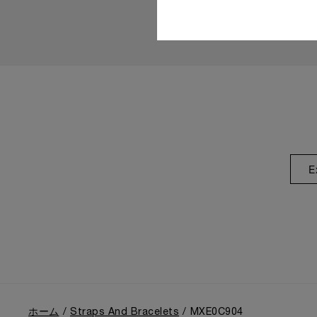
E
ホーム
Straps And Bracelets
MXE0C904