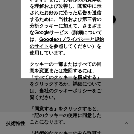
を理解および改善し、閲覧中に示
されたお好みに沿った広告を送信
するために、当社および第三者の
分析クッキーに加えて、さまざま
なGoogleサービス（詳細について
Googleのプライバシーと規約
は、
のサイト
を参照してください）を
使用しています。
クッキーの一部またはすべての同
意を変更または撤回するには、
「すべてのクッキーを構成する」
をクリックするか、詳細について
クッキーポリシー
は、当社の
をご
覧ください。
「同意する」をクリックすると、
上記のクッキーの使用に同意した
ことになります。
技術特性
「技術的なクッキーのみを許可す