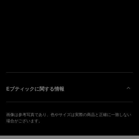
寄
り
来
の
店
ブ
予
テ
約
ィ
す
ッ
る
ク
を
検
索
Eブティックに関する情報
画像は参考写真であり、色やサイズは実際の商品と正確に一致しない
場合がございます。