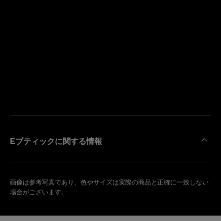
寄
り
来
の
店
ブ
予
テ
約
ィ
す
ッ
る
ク
を
検
索
Eブティックに関する情報
画像は参考写真であり、色やサイズは実際の商品と正確に一致しない
場合がございます。