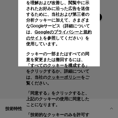
を理解および改善し、閲覧中に示
されたお好みに沿った広告を送信
するために、当社および第三者の
分析クッキーに加えて、さまざま
なGoogleサービス（詳細について
Googleのプライバシーと規約
は、
のサイト
を参照してください）を
使用しています。
クッキーの一部またはすべての同
意を変更または撤回するには、
「すべてのクッキーを構成する」
をクリックするか、詳細について
クッキーポリシー
は、当社の
をご
覧ください。
「同意する」をクリックすると、
上記のクッキーの使用に同意した
ことになります。
技術特性
「技術的なクッキーのみを許可す