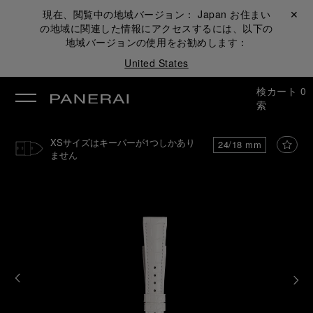
現在、閲覧中の地域バージョン：
Japan
お住まい
閉じる ✕
の地域に関連した情報にアクセスするには、以下の
地域バージョンの使用をお勧めします：
United States
検
カート
0
索
XSサイズはキーパーが1つしかあり
24/18 mm
ません