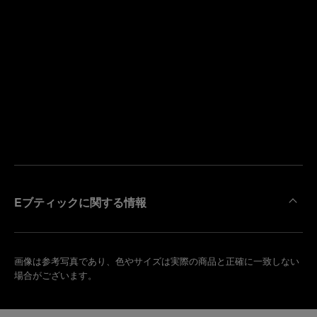
寄
り
来
の
店
ブ
予
テ
約
ィ
す
ッ
る
ク
を
検
索
Eブティックに関する情報
画像は参考写真であり、色やサイズは実際の商品と正確に一致しない
場合がございます。