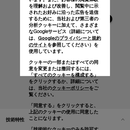
を理解および改善し、閲覧中に示
されたお好みに沿った広告を送信
するために、当社および第三者の
分析クッキーに加えて、さまざま
なGoogleサービス（詳細について
Googleのプライバシーと規約
は、
のサイト
を参照してください）を
使用しています。
クッキーの一部またはすべての同
意を変更または撤回するには、
「すべてのクッキーを構成する」
をクリックするか、詳細について
クッキーポリシー
は、当社の
をご
覧ください。
「同意する」をクリックすると、
上記のクッキーの使用に同意した
ことになります。
技術特性
「技術的なクッキーのみを許可す