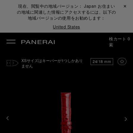
現在、閲覧中の地域バージョン：
Japan
お住まい
閉じる ✕
の地域に関連した情報にアクセスするには、以下の
地域バージョンの使用をお勧めします：
United States
検
カート
0
索
XSサイズはキーパーが1つしかあり
24/18 mm
ません