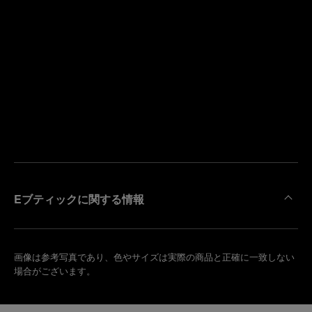
寄
り
来
の
店
ブ
予
テ
約
ィ
す
ッ
る
ク
を
検
索
Eブティックに関する情報
画像は参考写真であり、色やサイズは実際の商品と正確に一致しない
場合がございます。