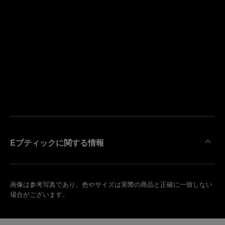
寄
り
来
の
店
ブ
予
テ
約
ィ
す
ッ
る
ク
を
検
索
Eブティックに関する情報
画像は参考写真であり、色やサイズは実際の商品と正確に一致しない
場合がございます。