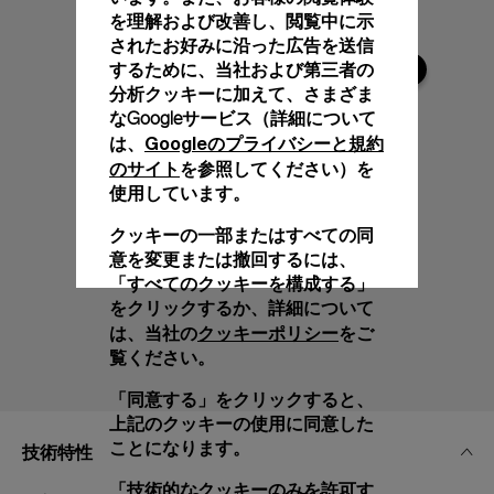
を理解および改善し、閲覧中に示
されたお好みに沿った広告を送信
するために、当社および第三者の
分析クッキーに加えて、さまざま
なGoogleサービス（詳細について
Googleのプライバシーと規約
は、
のサイト
を参照してください）を
使用しています。
クッキーの一部またはすべての同
意を変更または撤回するには、
「すべてのクッキーを構成する」
をクリックするか、詳細について
クッキーポリシー
は、当社の
をご
覧ください。
「同意する」をクリックすると、
上記のクッキーの使用に同意した
ことになります。
技術特性
「技術的なクッキーのみを許可す