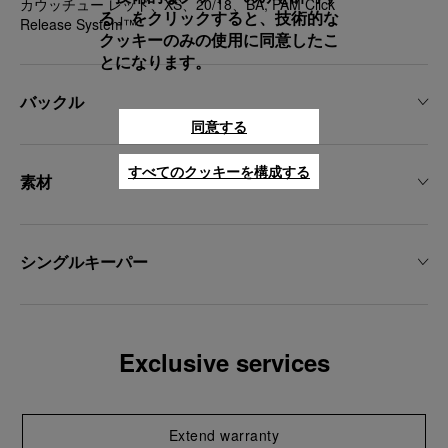
カウッチュー レッド、XS、20/18、BA, PAM Click
る」をクリックすると、技術的な
Release System™
クッキーのみの使用に同意したこ
とになります。
バックル
同意する
すべてのクッキーを構成する
素材
シングルキーパー
Exclusive services
Extend warranty