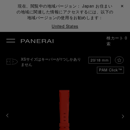
現在、閲覧中の地域バージョン：
Japan
お住まい
閉じる ✕
の地域に関連した情報にアクセスするには、以下の
地域バージョンの使用をお勧めします：
United States
検
カート
0
索
XSサイズはキーパーが1つしかあり
20/18 mm
ません
PAM Click™