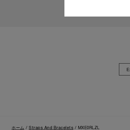
E
ホーム
Straps And Bracelets
MXE0RLZL