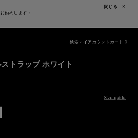
閉じる ✕
をお勧めします：
検索
マイアカウント
カート
0
ストラップ ホワイト
Size guide