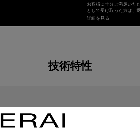
お客様に十分ご満足いた
として受け取った方は、
詳細を見る
安全で確実なお支払い
オフィチーネ パネライ
詳細を見る
技術特性
ギフト包装
ご注文品はすべてパネラ
します。オンライン決済
詳細を見る
画像は参考写真であり、色や