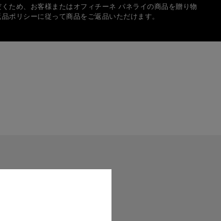
だくため、お客様またはオフィチーネ パネライの商品を贈り物
返品ポリシーに従って商品をご返品いただけます。
方法
では、次の各種クレジットカードをご使用いただけます：
イのロゴ入りボックスに入れて、無料でギフトラッピングいた
中、個人宛てのギフトメッセージを入れることもできます。
サイズは実際の商品と正確に一致しない場合がございます。