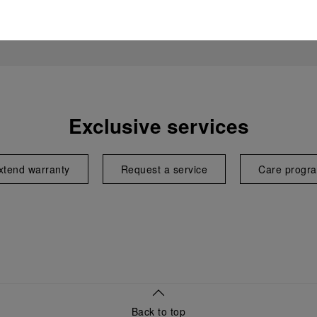
Exclusive services
xtend warranty
Request a service
Care progr
Back to top