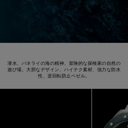
潜水、パネライの海の精神、冒険的な探検家の自然の
遊び場。大胆なデザイン、ハイテク素材、強力な防水
性、逆回転防止ベゼル。
Image
1
of
4