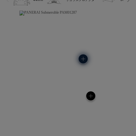
44mm
リュウズプロテクター
30.0 bar 