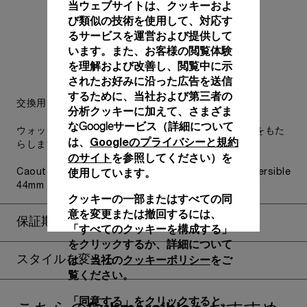
当ウェブサイトは、クッキーおよ
び類似の技術を使用して、対応す
るサービスを運営および提供して
います。また、お客様の閲覧体験
を理解および改善し、閲覧中に示
されたお好みに沿った広告を送信
するために、当社および第三者の
交換用ストラップも付属します。
分析クッキーに加えて、さまざま
なGoogleサービス（詳細について
ウォッチの美しさを損なうことなく、実用的な汎用性をもた
Googleのプライバシーと規約
は、
らします。
のサイト
を参照してください）を
使用しています。
Caoutchouc Military Green, STD, 24/22, BA, Submersible
44mm
クッキーの一部またはすべての同
意を変更または撤回するには、
保証期間の延長
「すべてのクッキーを構成する」
をクリックするか、詳細について
クッキーポリシー
は、当社の
をご
スタイルを変える
覧ください。
「同意する」をクリックすると、