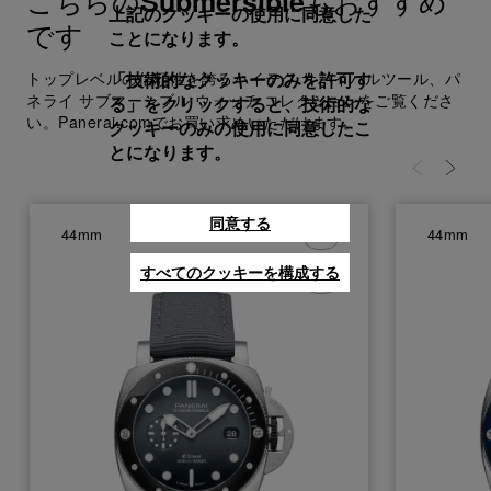
こちらの
もおすすめ
Submersible
上記のクッキーの使用に同意した
です
ことになります。
トップレベルの信頼性を誇るハイテク サバイバルツール、パ
「技術的なクッキーのみを許可す
ネライ サブマーシブル ウォッチ コレクションをご覧くださ
る」をクリックすると、技術的な
い。Panerai.comでお買い求めいただけます。
クッキーのみの使用に同意したこ
とになります。
同意する
44mm
44mm
すべてのクッキーを構成する