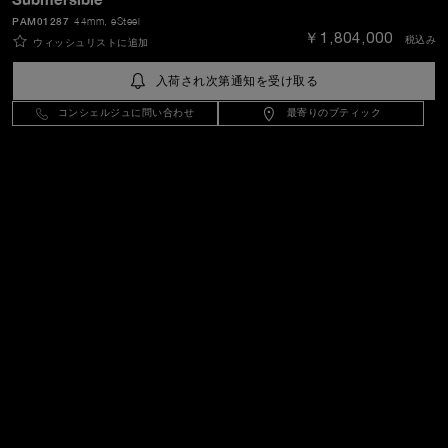
PAM01287
44mm
, eSteel
￥1,804,000
税込み
ウィッシュリストに追加
Japan
(
JPY ￥
)
- JA
入荷され次第通知を受け取る
コンシェルジュに問い合わせ
最寄りのブティック
カスタマーサービス
パネライの世界
リーガル
エクストラ
ご連絡をお待ちしております