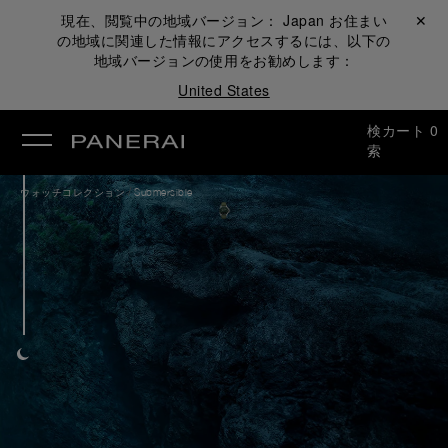
現在、閲覧中の地域バージョン：
Japan
お住まい
閉じる ✕
の地域に関連した情報にアクセスするには、以下の
地域バージョンの使用をお勧めします：
United States
検
カート
0
索
/
ウォッチコレクション
Submersible