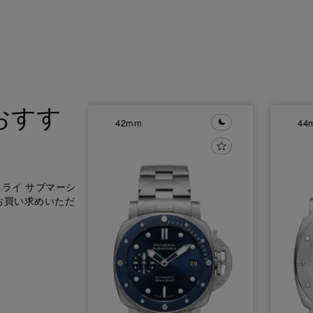
おすす
42mm
44
ライ サブマーシ
でお買い求めいただ