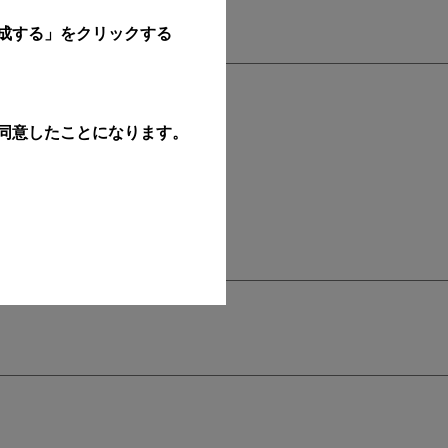
成する」をクリックする
同意したことになります。
汎用性をもたらします。