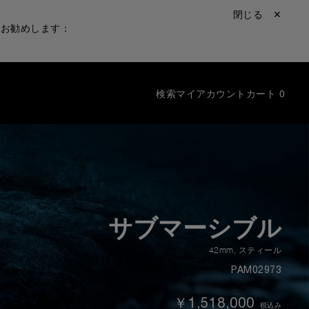
閉じる ✕
をお勧めします：
検索
マイアカウント
カート
0
サブマーシブル
42mm
,
スティール
PAM02973
￥1,518,000
税込み