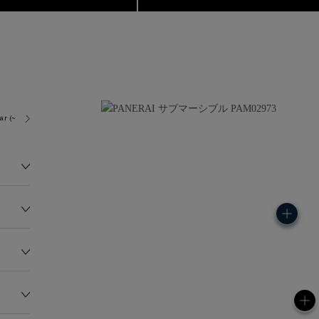
ar (~300.0 metres)
P900
125.0G