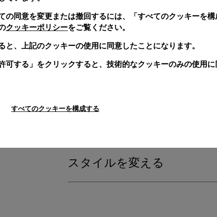
交換用ストラップ付属
ての同意を変更または撤回するには、「すべてのクッキーを構
クッキーポリシー
の
をご覧ください。
ると、上記のクッキーの使用に同意したことになります。
交換用ストラップも付属します。
許可する」をクリックすると、技術的なクッキーのみの使用に
ウォッチの美しさを損なうことなく、実用的な
グレー テキスタイル、STD、22/20
すべてのクッキーを構成する
保証期間の延長
スタイルを変える