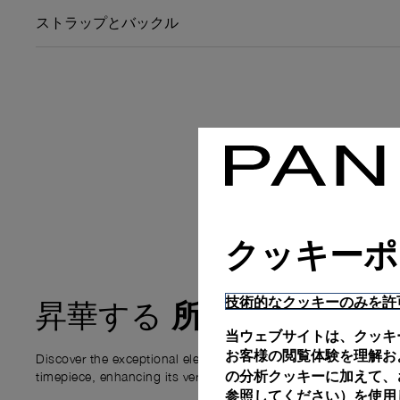
ストラップとバックル
クッキーポ
技術的なクッキーのみを許
所有体験
昇華する
当ウェブサイトは、クッキ
お客様の閲覧体験を理解お
Discover the exceptional elements that accompany your new P
の分析クッキーに加えて、さ
timepiece, enhancing its versatility and your ownership experi
参照してください）を使用