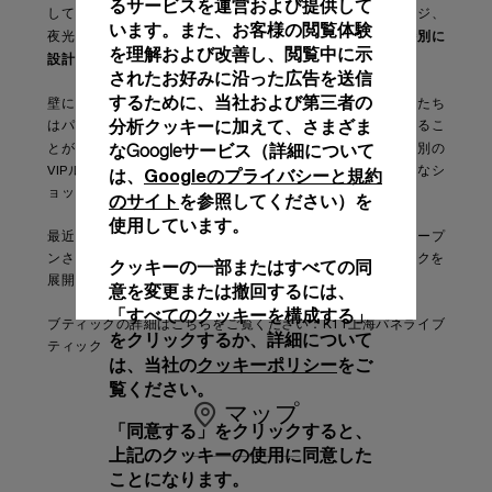
るサービスを運営および提供して
しています。アイコニックなルミノールのケース、ブリッジ、
います。また、お客様の閲覧体験
特別に
夜光グリーンのカラーにインスパイアされており、また
を理解および改善し、閲覧中に示
設計された半開放式の時計職人の部屋
も設けられています。
されたお好みに沿った広告を送信
するために、当社および第三者の
壁に取り付けられた大きな鏡ガラスによって、時計愛好家たち
分析クッキーに加えて、さまざま
はパネライ独自の時計製造技術や専門性をより近くで眺めるこ
2つのVIPエリ
なGoogleサービス（詳細について
とができます。一方、
アは休憩スペースと個別の
VIPルームに分かれており、お客様にラグジュアリーで特別なシ
Googleのプライバシーと規約
は、
ョッピング環境をご提供いたします。
のサイト
を参照してください）を
使用しています。
最近ではクアラルンプールと北京に新しいブティックをオープ
ンさせており、現在、パネライは世界各国に85のブティックを
クッキーの一部またはすべての同
展開しています。
意を変更または撤回するには、
「すべてのクッキーを構成する」
ブティックの詳細はこちらをご覧ください：K11上海パネライブ
をクリックするか、詳細について
ティック
クッキーポリシー
は、当社の
をご
覧ください。
マップ
「同意する」をクリックすると、
上記のクッキーの使用に同意した
ことになります。