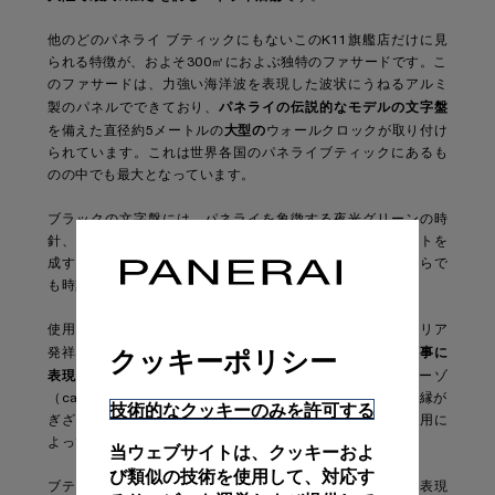
他のどのパネライ ブティックにもないこのK11旗艦店だけに見
られる特徴が、およそ300㎡におよぶ独特のファサードです。こ
のファサードは、力強い海洋波を表現した波状にうねるアルミ
パネライの伝説的なモデルの文字盤
製のパネルでできており、
大型の
を備えた直径約5メートルの
ウォールクロックが取り付け
られています。これは世界各国のパネライブティックにあるも
のの中でも最大となっています。
ブラックの文字盤には、パネライを象徴する夜光グリーンの時
針、分針、数字が取り付けられています。ハイコントラストを
成すカラーはパネライ独自の特徴であると同時に、遠くからで
も時刻をはっきりと読み取ることができます。
使用されているデザインおよび素材のコンセプトは、イタリア
海の世界を見事に
クッキーポリシー
発祥のパネライの伝統を尊重しており、また
表現
しています。イタリア産縞大理石“カラカッタ ルチコーゾ
（calacatta luccicoso）”、光沢のある真鍮、ブロンズ、“縁が
技術的なクッキーのみを許可する
ぎざぎざになった”特殊なガラス、波模様や透明な素材の使用に
よって、パネライの技術力を解釈し直しています。
当ウェブサイトは、クッキーおよ
び類似の技術を使用して、対応す
ブティック内部の装飾は、ブランドの伝統と美学を完璧に表現