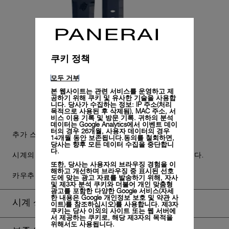
쿠키 정책
모두 거부
본 웹사이트는 관련 서비스를 운영하고 제
공하기 위해 쿠키 및 유사한 기술을 사용합
니다. 당사가 수집하는 정보: IP 주소(처리
목적으로 사용된 후 삭제됨), MAC 주소, 서
비스 이용 기록 및 방문 기록. 귀하의 분석
데이터는 Google Analytics에서 이벤트 데이
터의 경우 26개월, 사용자 데이터의 경우
추가 스트랩이 함께 제공됩니다.
14개월 동안 보존됩니다.동의를 철회하면,
당사는 향후 모든 데이터 수집을 중단합니
다.
시계의 미학을 유지하면서도 실용적인 활용성을 더합니다.
또한, 당사는 사용자의 브라우징 경험을 이
해하고 개선하며 브라우징 중 표시된 선호
카우추크 아코디온 다크 블루, STD, 22/20, BA
도에 맞는 광고 자료를 발송하기 위해, 자사
및 제3자 분석 쿠키와 더불어 개인 맞춤형
광고를 포함한 다양한 Google 서비스(자세
한 내용은
Google 개인정보 보호 및 약관 사
시계 상자
이트)
를 참조하십시오)를 사용합니다. 제3자
쿠키는 당사 이외의 사이트 또는 웹 서버에
서 제공하는 쿠키로, 해당 제3자의 목적을
위해서도 사용됩니다.