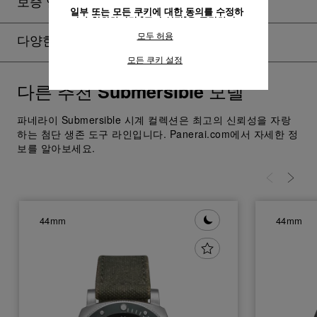
보증 연장
일부 또는 모든 쿠키에 대한 동의를 수정하
거나 철회하려면 "쿠키 설정"을 클릭하거
나,
개인정보 처리방침
의 "쿠키 및 자동으로
모두 허용
수집하는 정보" 섹션을 참조하여 자세히 알
다양한 룩 연출하기
아보십시오.
모든 쿠키 설정
모든 쿠키의 사용에 동의하시려면 "모두 허
용"을 클릭하십시오.
다른 추천
모델
Submersible
"모두 거부"를 클릭하시면 기술 쿠키만 사
용하는 데 동의하게 됩니다.
파네라이 Submersible 시계 컬렉션은 최고의 신뢰성을 자랑
하는 첨단 생존 도구 라인입니다. Panerai.com에서 자세한 정
보를 알아보세요.
44mm
44mm