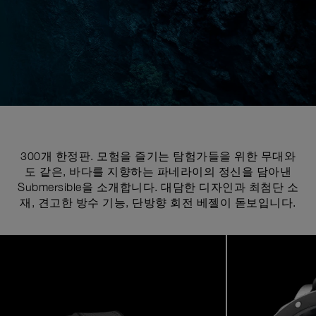
300개 한정판. 모험을 즐기는 탐험가들을 위한 무대와
도 같은, 바다를 지향하는 파네라이의 정신을 담아낸
Submersible을 소개합니다. 대담한 디자인과 최첨단 소
재, 견고한 방수 기능, 단방향 회전 베젤이 돋보입니다.
Image
1
of
7