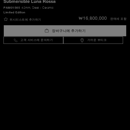
Submersible Luna Rossa
PAM01565
42mm
, Steel - Ceramic
Limited Edition
기타
₩16,800,000
판매세 포함
위시리스트에 추가하기
장바구니에 추가하기
연락하기
고객 서비스에 문의하기
가까운 부티크
도움이 필요하신가요?
문
의하기
.
OFFICINE PANERAI®
(주)리치몬트코리아
서울 중구 퇴계로 100 스테이트타워 남산
102-81-41612
이진원 
+82 1670-1936 / concierge.kr@panerai.com