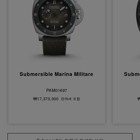
Submersible Marina Militare
Subme
PAM01697
₩17,370,000
₩
판매세 포함