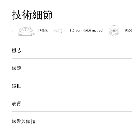
技術細節
47毫米
3.0 bar (~30.0 metres)
P30
機芯
錶殼
錶框
表背
錶帶與錶扣