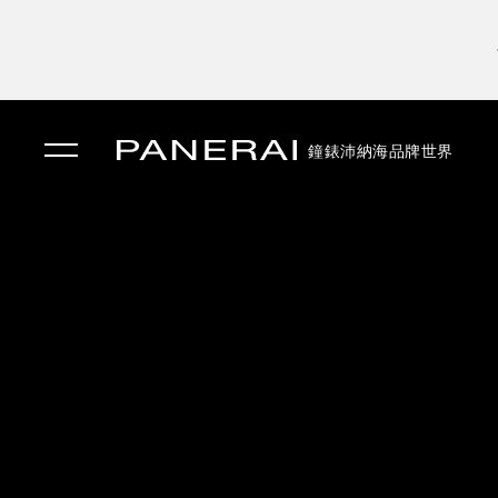
鐘錶
沛納海品牌世界
✕