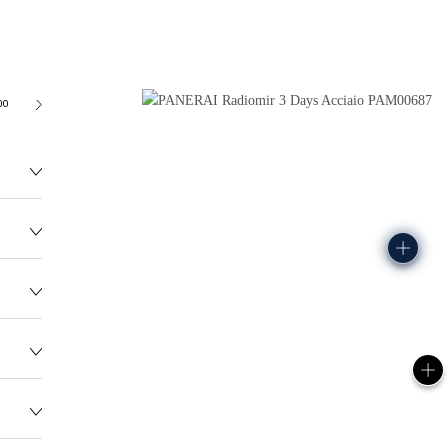
00
122.0G