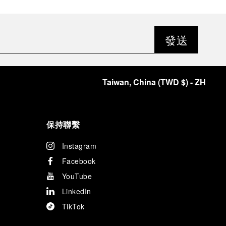
發送
Taiwan, China
(
TWD $
)
- ZH
保持聯繫
Instagram
Facebook
YouTube
LinkedIn
TikTok