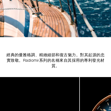
經典的優雅格調、精緻細節和復古魅力。對其起源的忠
實致敬。Radiomir系列的名稱來自其採用的專利發光材
質。
Image
1
of
5