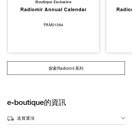
Boutique Exclusive
Radiomir Annual Calendar
Radio
PAM01364
探索Radiomir系列
e-boutique的資訊
送貨選項