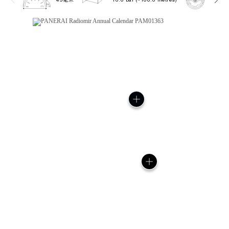
45毫米
10.0 bar (~100.0 metres)
P901