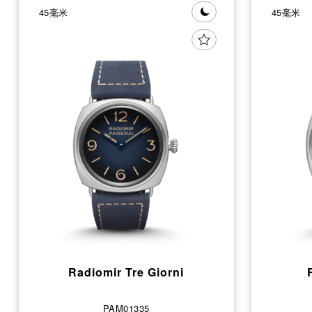
45毫米
45毫米
Radiomir Tre Giorni
PAM01335