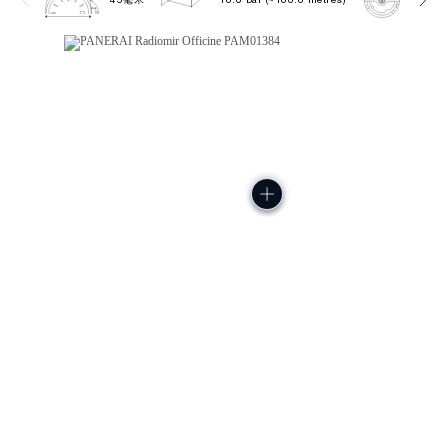
45毫米
10.0 bar (~100.0 metres)
P600