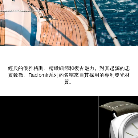
經典的優雅格調、精緻細節和復古魅力。對其起源的忠
實致敬。Radiomir系列的名稱來自其採用的專利發光材
質。
Image
1
of
4