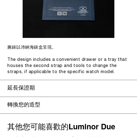
腕錶以沛納海錶盒呈現。
The design includes a convenient drawer or a tray that
houses the second strap and tools to change the
straps, if applicable to the specific watch model.
延長保證期
轉換您的造型
其他您可能喜歡的
Luminor Due