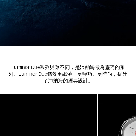
Luminor Due系列與眾不同，是沛納海最為靈巧的系
列。Luminor Due錶殼更纖薄、更輕巧、更時尚，提升
了沛納海的經典設計。
Image
1
of
7