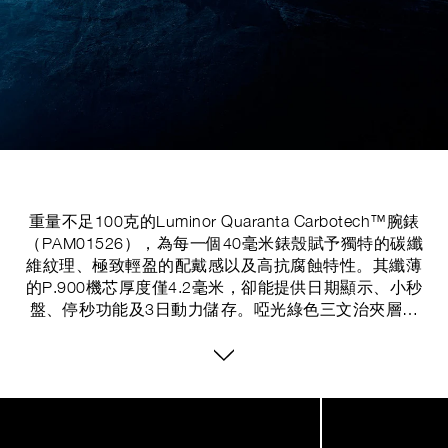
重量不足100克的Luminor Quaranta Carbotech™腕錶
（PAM01526），為每一個40毫米錶殼賦予獨特的碳纖
維紋理、極致輕盈的配戴感以及高抗腐蝕特性。其纖薄
的P.900機芯厚度僅4.2毫米，卻能提供日期顯示、小秒
盤、停秒功能及3日動力儲存。啞光綠色三文治夾層式
錶盤搭配同色系橡膠錶帶，突顯其現代風格；錶冠護橋
與300米防水性能則為其精巧比例注入毫不妥協的沛納
海實用功能，專為日常冒險而生。錶帶與錶扣均配備
PAM快速裝卸系統™，可輕鬆更換錶帶，讓腕錶無縫融
Image
1
入日常冒險與多變的個人風格之中。
of
7