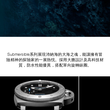
Submersible系列展現沛納海的大海之魂，能讓擁有冒
險精神的探險家的一展熱忱。採用大膽設計及高科技材
質，防水性能優異，搭配單向旋轉錶圈。
Image
1
of
5