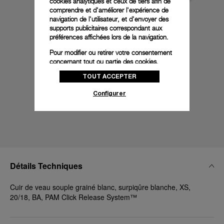
cookies analytiques et ceux de tiers afin de
comprendre et d'améliorer l'expérience de
navigation de l'utilisateur, et d'envoyer des
supports publicitaires correspondant aux
préférences affichées lors de la navigation.
Pour modifier ou retirer votre consentement
concernant tout ou partie des cookies,
cliquez sur « Configurer » ou consultez notre
TOUT ACCEPTER
politique des cookies
pour obtenir plus
d’informations.
Configurer
En cliquant sur « Tout accepter », vous
donnez votre consentement pour l’utilisation
des cookies susmentionnés
En cliquant sur « Tout refuser », vous
donnez votre consentement uniquement
pour l’utilisation des cookies techniques.
Détails Techniques
Cuir de veau souple grainé blanc, surpiqûre blanche, XS,
20/18, BA, PAM Click Release System™