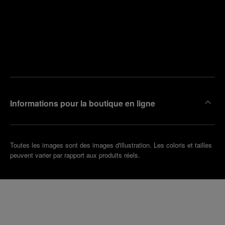
Trouver
la
Prendre
boutique
un
la plus
rendez-
proche
vous
de chez
vous
Informations pour la boutique en ligne
Toutes les images sont des images d'illustration. Les coloris et tailles
peuvent varier par rapport aux produits réels.