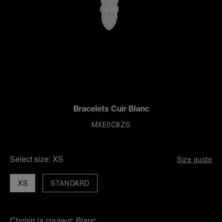
Bracelets Cuir Blanc
MXE0C8ZS
Select size:
XS
Size guide
XS
STANDARD
Choisir la couleur:
Blanc