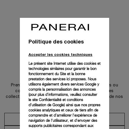
Politique des cookies
Accepter les cookies techniques
Le présent site Internet utilise des cookies et
technologies similaires pour garantir le bon
Prendre contact
fonctionnement du Site et la bonne
prestation des services ici proposes. Nous
utilisons également divers services Google y
Prenez rendez-vous dans l’une de nos boutiques ou
compris la personnalisation des annonces
contactez notre conciergerie pour découvrir les
(pour plus d'informations, veuillez consulter
collections et bénéficier des conseils ou services de nos
le
site Confidentialité et conditions
ambassadeurs.
d'utilisation de Google
) ainsi que nos propres
cookies analytiques et ceux de tiers afin de
comprendre et d'améliorer l'expérience de
Prendre un rendez-vous
navigation de l'utilisateur, et d'envoyer des
supports publicitaires correspondant aux