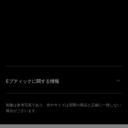
寄
り
来
の
店
ブ
予
テ
約
ィ
す
ッ
る
ク
を
検
索
Eブティックに関する情報
画像は参考写真であり、色やサイズは実際の商品と正確に一致しない
場合がございます。