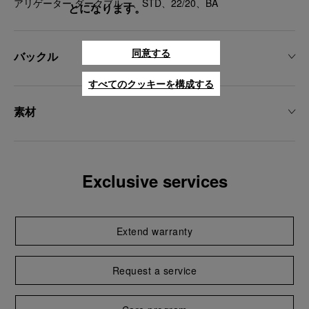
アリゲーター ダークブルー、STD、22/20、BA
とになります。
同意する
バックル
すべてのクッキーを構成する
素材
Exclusive services
Extend warranty
Request a service