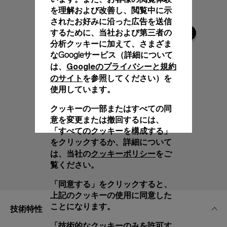
を理解および改善し、閲覧中に示
されたお好みに沿った広告を送信
するために、当社および第三者の
分析クッキーに加えて、さまざま
なGoogleサービス（詳細について
Googleのプライバシーと規約
は、
のサイト
を参照してください）を
使用しています。
クッキーの一部またはすべての同
意を変更または撤回するには、
「すべてのクッキーを構成する」
をクリックするか、詳細について
クッキーポリシー
は、当社の
をご
覧ください。
「同意する」をクリックすると、
上記のクッキーの使用に同意した
ことになります。
技術特性
「技術的なクッキーのみを許可す