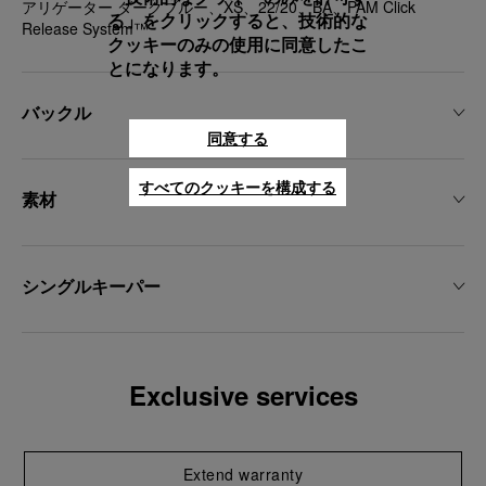
アリゲーター ダークブルー、XS、22/20、BA、PAM Click
る」をクリックすると、技術的な
Release System™
クッキーのみの使用に同意したこ
とになります。
バックル
同意する
すべてのクッキーを構成する
素材
シングルキーパー
Exclusive services
Extend warranty