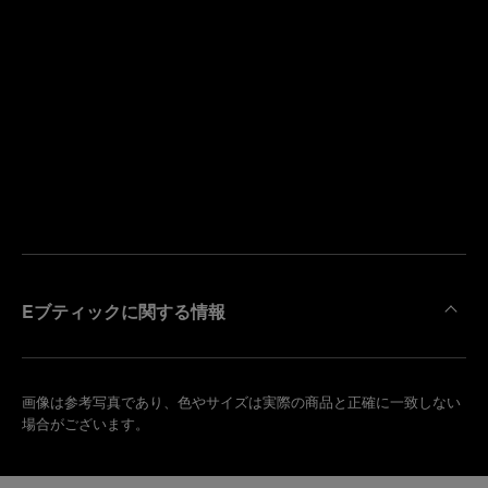
寄
り
来
の
店
ブ
予
テ
約
ィ
す
ッ
る
ク
を
検
索
Eブティックに関する情報
画像は参考写真であり、色やサイズは実際の商品と正確に一致しない
場合がございます。