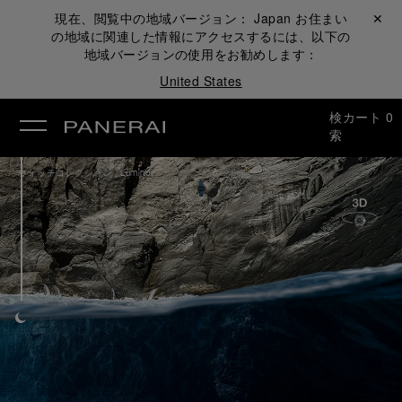
現在、閲覧中の地域バージョン：
Japan
お住まい
閉じる ✕
の地域に関連した情報にアクセスするには、以下の
地域バージョンの使用をお勧めします：
United States
検
カート
0
索
/
ウォッチコレクション
Luminor