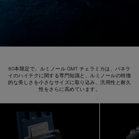
80本限定で。ルミノール GMT チェラミカは、パネラ
イのハイテクに関する専門知識と、ルミノールの特徴
的な美しさを小さなサイズに取り込み、汎用性と耐久
性をさらに高めています。
Image
1
of
7