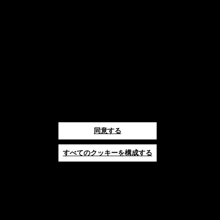
覧ください。
「同意する」をクリックすると、
上記のクッキーの使用に同意した
ことになります。
「技術的なクッキーのみを許可す
る」をクリックすると、技術的な
クッキーのみの使用に同意したこ
とになります。
同意する
すべてのクッキーを構成する