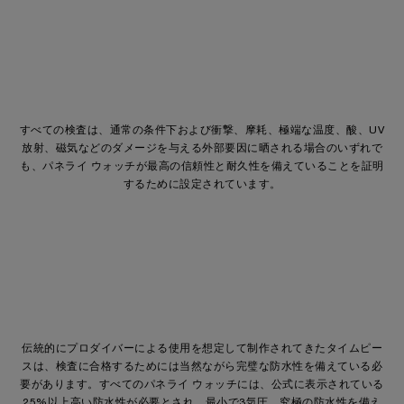
すべての検査は、通常の条件下および衝撃、摩耗、極端な温度、酸、UV
放射、磁気などのダメージを与える外部要因に晒される場合のいずれで
も、パネライ ウォッチが最高の信頼性と耐久性を備えていることを証明
するために設定されています。
伝統的にプロダイバーによる使用を想定して制作されてきたタイムピー
スは、検査に合格するためには当然ながら完璧な防水性を備えている必
要があります。すべてのパネライ ウォッチには、公式に表示されている
25%以上高い防水性が必要とされ、最小で3気圧、究極の防水性を備え