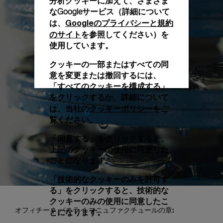
分析クッキーに加えて、さまざま
なGoogleサービス（詳細について
Googleのプライバシーと規約
は、
のサイト
を参照してください）を
使用しています。
クッキーの一部またはすべての同
意を変更または撤回するには、
「すべてのクッキーを構成する」
をクリックするか、詳細について
クッキーポリシー
は、当社の
をご
覧ください。
「同意する」をクリックすると、
上記のクッキーの使用に同意した
ことになります。
「技術的なクッキーのみを許可す
る」をクリックすると、技術的な
クッキーのみの使用に同意したこ
オフィチーネ パネライ マニュファクチュールの章:
とになります。