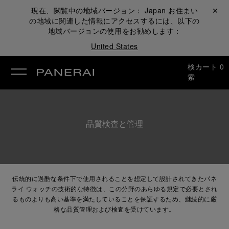
現在、閲覧中の地域バージョン：
Japan
お住まい
閉じる ✕
の地域に関連した情報にアクセスするには、以下の
地域バージョンの使用をお勧めします：
United States
検
カート
0
索
品質検査と管理
伝統的に過酷な条件下で使用されることを想定して設計されてきたパネ
ライ ウォッチの技術的な特徴は、この分野のあらゆる規定で必要とされ
るものよりも高い基準を満たしていることを保証するため、継続的に厳
格な品質管理および検査を受けています。